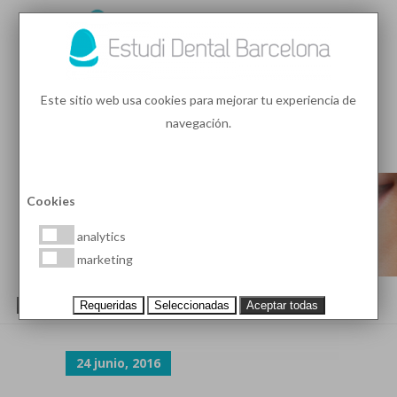
93 410 91 89
/
93 410 39 68
Este sitio web usa cookies para mejorar tu experiencia de
navegación.
MENU
PEDIR HORA
Cookies
analytics
marketing
H5-CUSTOM-ICON-6
Requeridas
Seleccionadas
Aceptar todas
24 junio, 2016