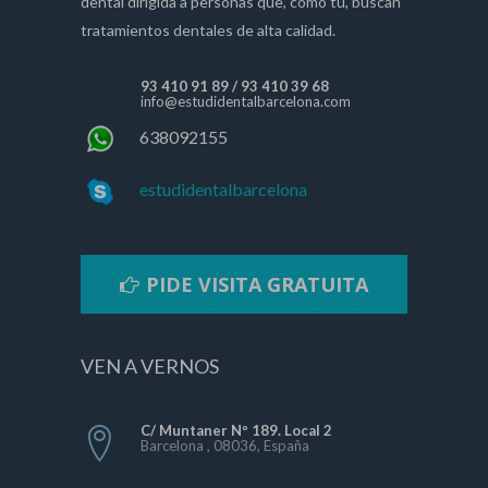
dental dirigida a personas que, como tú, buscan
tratamientos dentales de alta calidad.
93 410 91 89
/
93 410 39 68
info@estudidentalbarcelona.com
638092155
estudidentalbarcelona
PIDE VISITA GRATUITA
VEN A VERNOS
C/ Muntaner Nº 189. Local 2
Barcelona , 08036, España