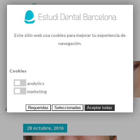
93 410 91 89
/
93 410 39 68
Este sitio web usa cookies para mejorar tu experiencia de
navegación.
MENU
PEDIR HORA
Cookies
analytics
marketing
AGENESIA
Requeridas
Seleccionadas
Aceptar todas
28 octubre, 2016