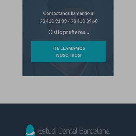
Contáctanos llamando al
93 410 91 89
/
93 410 39 68
O si lo prefieres…
¡TE LLAMAMOS
NOSOTROS!