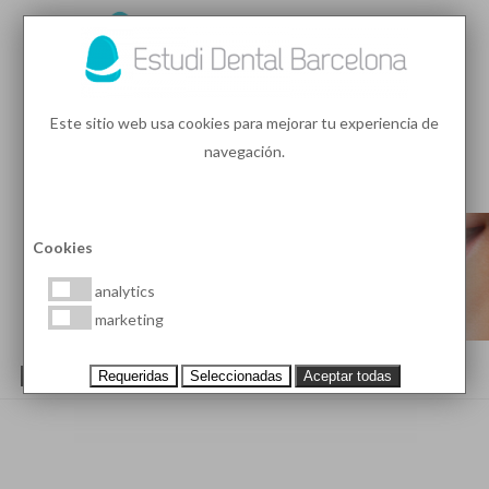
93 410 91 89
/
93 410 39 68
Este sitio web usa cookies para mejorar tu experiencia de
navegación.
MENU
PEDIR HORA
Cookies
analytics
marketing
POLÍTICA DE PRIVACIDAD
Requeridas
Seleccionadas
Aceptar todas