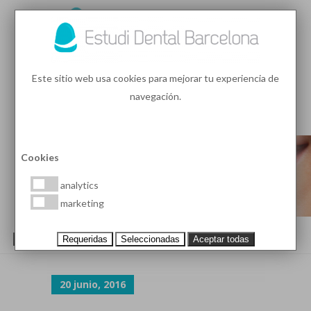
93 410 91 89
/
93 410 39 68
Este sitio web usa cookies para mejorar tu experiencia de
navegación.
MENU
PEDIR HORA
Cookies
analytics
marketing
BLOG-25
Requeridas
Seleccionadas
Aceptar todas
20 junio, 2016