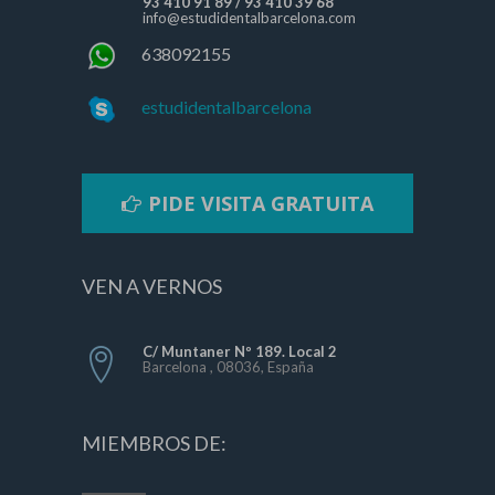
93 410 91 89
/
93 410 39 68
info@estudidentalbarcelona.com
638092155
estudidentalbarcelona
PIDE VISITA GRATUITA
VEN A VERNOS
C/ Muntaner Nº 189. Local 2
Barcelona , 08036, España
MIEMBROS DE: