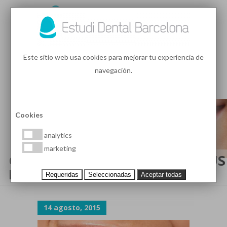
93 410 91 89
/
93 410 39 68
Este sitio web usa cookies para mejorar tu experiencia de
navegación.
MENU
PEDIR HORA
Cookies
analytics
marketing
CONOCER NUESTRA BOCA Y SUS
PATOLOGÍAS
Requeridas
Seleccionadas
Aceptar todas
14 agosto, 2015