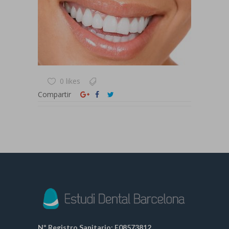
0 likes
Compartir
Nº Registro Sanitario: E08573812