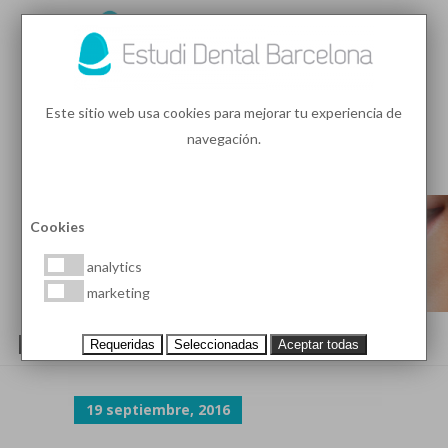
93 410 91 89
/
93 410 39 68
Este sitio web usa cookies para mejorar tu experiencia de
navegación.
MENU
PEDIR HORA
Cookies
analytics
marketing
BRACKETS-AUTOLIGABLES
Requeridas
Seleccionadas
Aceptar todas
19 septiembre, 2016