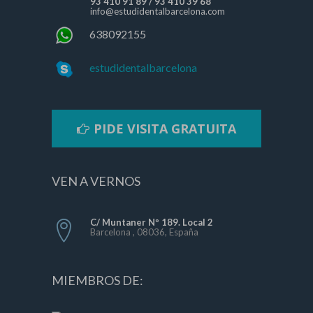
93 410 91 89
/
93 410 39 68
info@estudidentalbarcelona.com
638092155
estudidentalbarcelona
PIDE VISITA GRATUITA
VEN A VERNOS
C/ Muntaner Nº 189. Local 2
Barcelona , 08036, España
MIEMBROS DE: