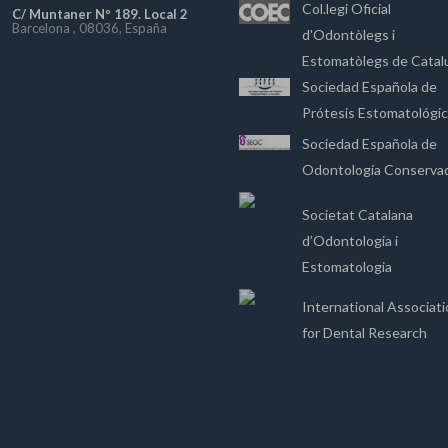
Col.legi Oficial
C/ Muntaner Nº 189. Local 2
Barcelona , 08036, España
d'Odontòlegs i
Estomatòlegs de Catal
Sociedad Española de
Prótesis Estomatológi
Sociedad Española de
Odontología Conserva
Societat Catalana
d’Odontologia i
Estomatologia
International Associat
for Dental Research