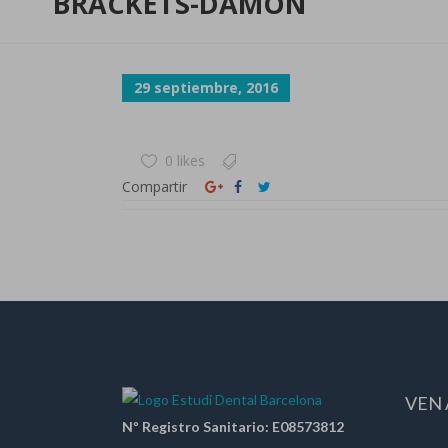
BRACKETS-DAMON
29 septiembre, 2016
0 likes
Compartir
VEN 
Nº Registro Sanitario: E08573812