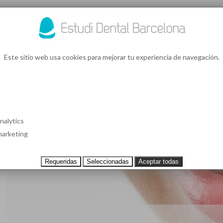
93 4
¿Te l
Este sitio web usa cookies para mejorar tu experiencia de navegación.
S EN BARCELONA
CASOS CLÍNICOS
TESTIMONIOS
PRECIOS
nalytics
arketing
Requeridas
Seleccionadas
Aceptar todas