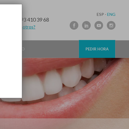
ESP -
ENG
10 91 89
/
93 410 39 68
lamamos nosotros?
CONTACTO
PEDIR HORA