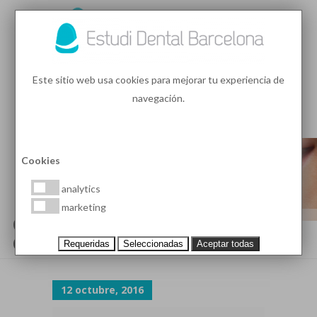
93 410 91 89
/
93 410 39 68
Este sitio web usa cookies para mejorar tu experiencia de
navegación.
MENU
PEDIR HORA
Cookies
analytics
marketing
CARILLAS-PORCELANA-
COMPOSITE
Requeridas
Seleccionadas
Aceptar todas
12 octubre, 2016