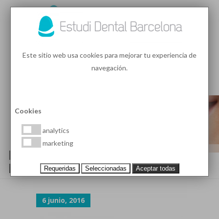
93 410 91 89
/
93 410 39 68
Este sitio web usa cookies para mejorar tu experiencia de
navegación.
MENU
PEDIR HORA
Cookies
analytics
marketing
DIENTES ENDODONCIADOS Y
ESTETICA DENTAL
Requeridas
Seleccionadas
Aceptar todas
6 junio, 2016