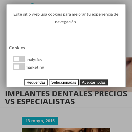
Este sitio web usa cookies para mejorar tu experiencia de
navegación.
93 410 91 89
/
93 410 39 68
MENU
PEDIR HORA
Cookies
analytics
marketing
Requeridas
Seleccionadas
Aceptar todas
IMPLANTES DENTALES PRECIOS
VS ESPECIALISTAS
13 mayo, 2015