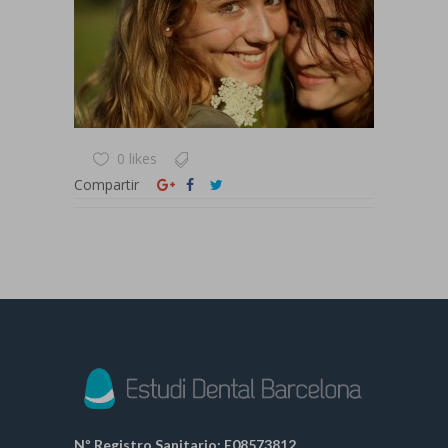
0 likes
Compartir
Nº Registro Sanitario: E08573812