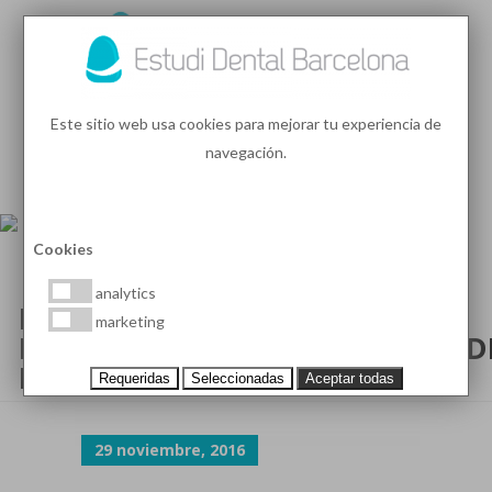
93 410 91 89
/
93 410 39 68
Este sitio web usa cookies para mejorar tu experiencia de
navegación.
MENU
PEDIR HORA
Cookies
analytics
ESTETICA DENTAL
marketing
BANQUEAMIENTO Y CARILLAS D
FAMOSOS
Requeridas
Seleccionadas
Aceptar todas
29 noviembre, 2016