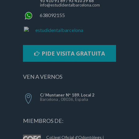
93 410 91 89
/
93 410 39 68
info@estudidentalbarcelona.com
638092155
estudidentalbarcelona
PIDE VISITA GRATUITA
VEN A VERNOS
C/ Muntaner Nº 189. Local 2
Barcelona , 08036, España
MIEMBROS DE:
Col.legi Oficial d'Odontòlegs i