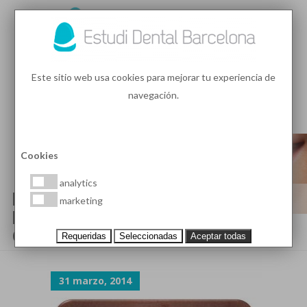
93 410 91 89
/
93 410 39 68
Este sitio web usa cookies para mejorar tu experiencia de
navegación.
MENU
PEDIR HORA
Cookies
analytics
ESTÉTICA DENTAL EN
marketing
BARCELONA PARA DIENTES
CORTOS
Requeridas
Seleccionadas
Aceptar todas
31 marzo, 2014