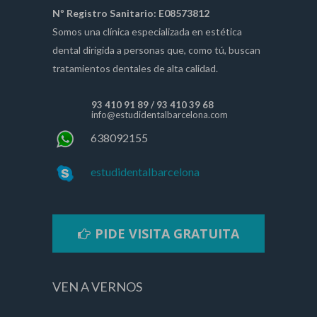
Nº Registro Sanitario: E08573812
Somos una clínica especializada en estética
dental dirigida a personas que, como tú, buscan
tratamientos dentales de alta calidad.
93 410 91 89
/
93 410 39 68
info@estudidentalbarcelona.com
638092155
estudidentalbarcelona
PIDE VISITA GRATUITA
VEN A VERNOS