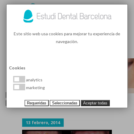
93 410 91 89
/
93 410 39 68
Este sitio web usa cookies para mejorar tu experiencia de
navegación.
MENU
PEDIR HORA
Cookies
analytics
marketing
ESTÉTICA DENTAL PARA
DESGASTES DENTALES
Requeridas
Seleccionadas
Aceptar todas
13 febrero, 2014