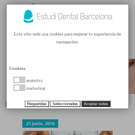
93 410 91 89
/
93 410 39 68
Este sitio web usa cookies para mejorar tu experiencia de
navegación.
MENU
PEDIR HORA
Cookies
analytics
marketing
H-TAB-SLIDE-2
Requeridas
Seleccionadas
Aceptar todas
27 junio, 2016