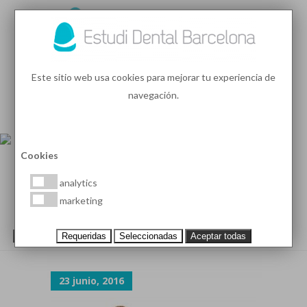
93 410 91 89
/
93 410 39 68
Este sitio web usa cookies para mejorar tu experiencia de
navegación.
MENU
PEDIR HORA
Cookies
analytics
marketing
H3-BACKGROUND-1
Requeridas
Seleccionadas
Aceptar todas
23 junio, 2016