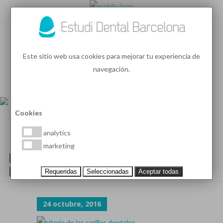
93 410 91 89
/
93 410 39 68
Este sitio web usa cookies para mejorar tu experiencia de
navegación.
MENU
PEDIR HORA
Cookies
analytics
marketing
HITORIA DE LAS CARILLAS
DENTALES
Requeridas
Seleccionadas
Aceptar todas
24 octubre, 2016