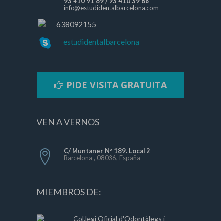
93 410 91 89
/
93 410 39 68
info@estudidentalbarcelona.com
638092155
estudidentalbarcelona
PIDE VISITA GRATUITA
VEN A VERNOS
C/ Muntaner Nº 189. Local 2
Barcelona , 08036, España
MIEMBROS DE:
Col.legi Oficial d'Odontòlegs i