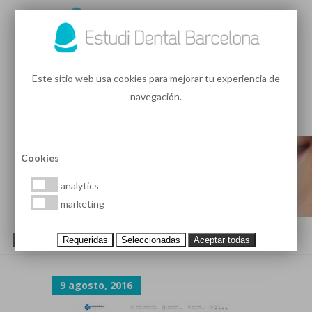
93 410 91 89
/
93 410 39 68
Este sitio web usa cookies para mejorar tu experiencia de
navegación.
MENU
PEDIR HORA
Cookies
analytics
marketing
LANDING-HEALTH-HOME
Requeridas
Seleccionadas
Aceptar todas
9 agosto, 2016