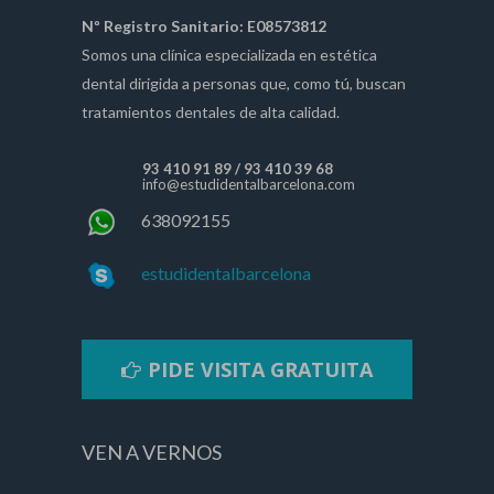
Nº Registro Sanitario: E08573812
Somos una clínica especializada en estética
dental dirigida a personas que, como tú, buscan
tratamientos dentales de alta calidad.
93 410 91 89
/
93 410 39 68
info@estudidentalbarcelona.com
638092155
estudidentalbarcelona
PIDE VISITA GRATUITA
VEN A VERNOS