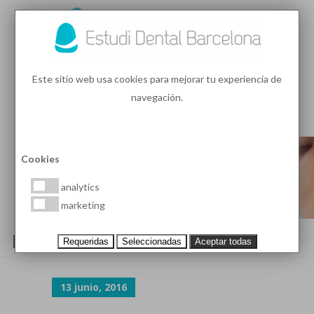
93 410 91 89
/
93 410 39 68
Este sitio web usa cookies para mejorar tu experiencia de
navegación.
MENU
PEDIR HORA
Cookies
analytics
marketing
PERIODONTITIS BARCELONA
Requeridas
Seleccionadas
Aceptar todas
13 junio, 2016