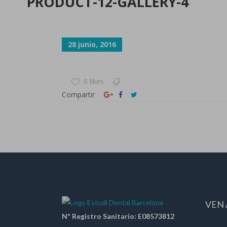
PRODUCT-12-GALLERY-4
28 junio, 2016
0 likes
Compartir
VEN 
Nº Registro Sanitario: E08573812