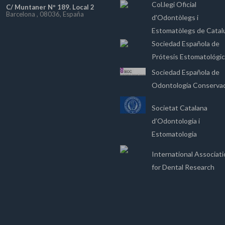
Col.legi Oficial
C/ Muntaner Nº 189. Local 2
Barcelona , 08036, España
d'Odontòlegs i
Estomatòlegs de Catal
Sociedad Española de
Prótesis Estomatológi
Sociedad Española de
Odontología Conserva
Societat Catalana
d’Odontologia i
Estomatologia
International Associat
for Dental Research