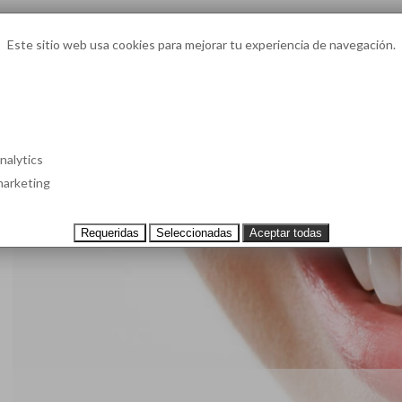
Este sitio web usa cookies para mejorar tu experiencia de navegación.
93 4
¿Te l
S EN BARCELONA
CASOS CLÍNICOS
TESTIMONIOS
PRECIOS
nalytics
arketing
Requeridas
Seleccionadas
Aceptar todas