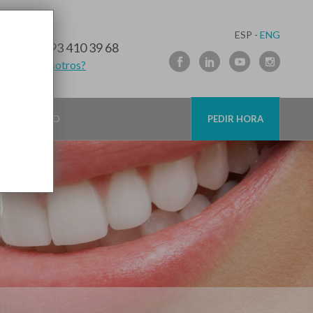
ESP -
ENG
10 91 89
/
93 410 39 68
lamamos nosotros?
CONTACTO
PEDIR HORA