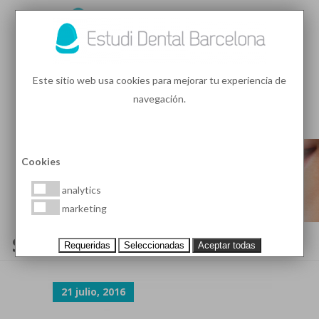
93 410 91 89
/
93 410 39 68
Este sitio web usa cookies para mejorar tu experiencia de
navegación.
MENU
PEDIR HORA
Cookies
analytics
marketing
SHOP-PRODUCT-15-GALLERY-2
Requeridas
Seleccionadas
Aceptar todas
21 julio, 2016