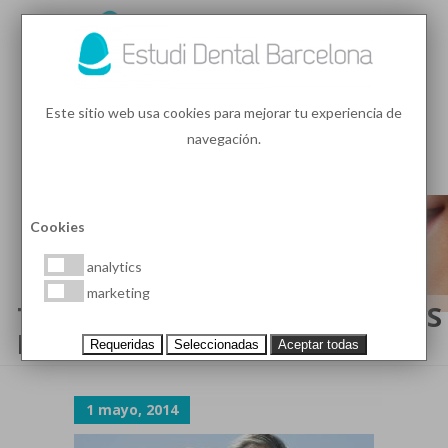
93 410 91 89
/
93 410 39 68
Este sitio web usa cookies para mejorar tu experiencia de
navegación.
MENU
PEDIR HORA
Cookies
analytics
marketing
TRATAMIENTO CON IMPLANTES
DENTALES EN BARCELONA
Requeridas
Seleccionadas
Aceptar todas
1 mayo, 2014