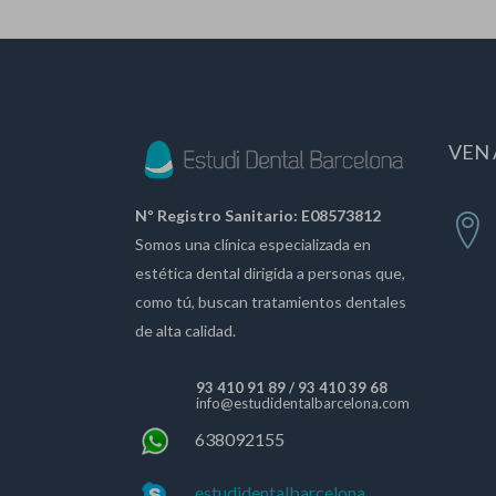
VEN 
Nº Registro Sanitario: E08573812
Somos una clínica especializada en
estética dental dirigida a personas que,
como tú, buscan tratamientos dentales
de alta calidad.
93 410 91 89
/
93 410 39 68
info@estudidentalbarcelona.com
638092155
estudidentalbarcelona