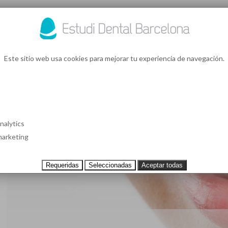
93 4
¿Te l
Este sitio web usa cookies para mejorar tu experiencia de navegación.
S EN BARCELONA
CASOS CLÍNICOS
TESTIMONIOS
PRECIOS
nalytics
arketing
Requeridas
Seleccionadas
Aceptar todas