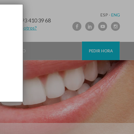
ESP -
ENG
10 91 89
/
93 410 39 68
lamamos nosotros?
CONTACTO
PEDIR HORA