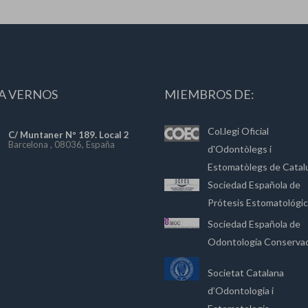
A VERNOS
MIEMBROS DE:
Col.legi Oficial
C/ Muntaner Nº 189. Local 2
Barcelona , 08036, España
d'Odontòlegs i
Estomatòlegs de Catal
Sociedad Española de
Prótesis Estomatológi
Sociedad Española de
Odontología Conserva
Societat Catalana
d’Odontologia i