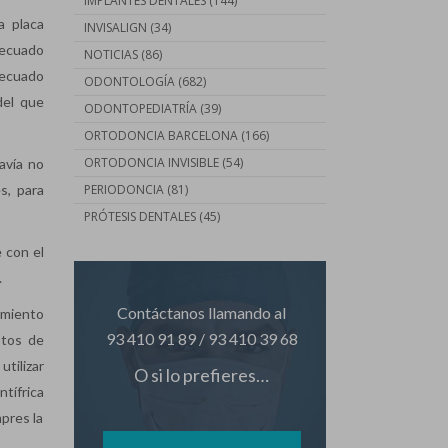
IMPLANTES DENTALES
(144)
a placa
INVISALIGN
(34)
adecuado
NOTICIAS
(86)
decuado
ODONTOLOGÍA
(682)
del que
ODONTOPEDIATRÍA
(39)
ORTODONCIA BARCELONA
(166)
ORTODONCIA INVISIBLE
(54)
avía no
s, para
PERIODONCIA
(81)
PRÓTESIS DENTALES
(45)
e con el
.
Contáctanos llamando al
amiento
93 410 91 89
/
93 410 39 68
stos de
utilizar
O si lo prefieres…
tífrica
pres la