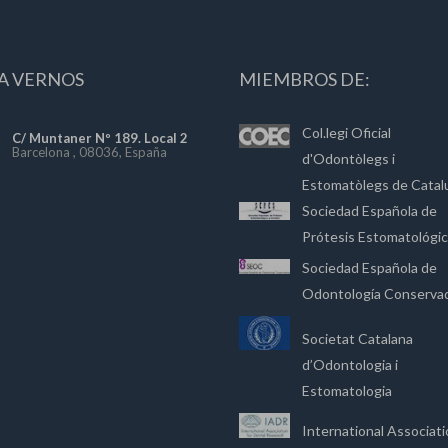
A VERNOS
MIEMBROS DE:
Col.legi Oficial
C/ Muntaner Nº 189. Local 2
Barcelona , 08036, España
d'Odontòlegs i
Estomatòlegs de Catal
Sociedad Española de
Prótesis Estomatológi
Sociedad Española de
Odontología Conserva
Societat Catalana
d’Odontologia i
Estomatologia
International Associat