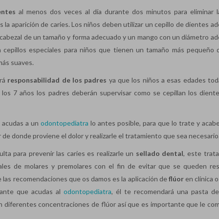
entes
al menos dos veces al día durante dos minutos para eliminar l
s la aparición de caries. Los niños deben utilizar un cepillo de dientes 
un cabezal de un tamaño y forma adecuado y un mango con un diámetro a
 cepillos especiales para niños que tienen un tamaño más pequeño 
más suaves.
erá
responsabilidad de los padres
ya que los niños a esas edades tod
ta los 7 años los padres deberán supervisar como se cepillan los diente
 acudas a un
odontopediatra
lo antes posible, para que lo trate y acab
er de donde proviene el dolor y realizarle el tratamiento que sea necesario
lta para prevenir las caries es realizarle un
sellado dental
, este trat
usales de molares y premolares con el fin de evitar que se queden re
de las recomendaciones que os damos es la aplicación de
flúor
en clínica o 
rtante que acudas al
odontopediatra
, él te recomendará una pasta den
on diferentes concentraciones de flúor así que es importante que le com