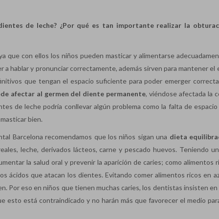
ientes de leche? ¿Por qué es tan importante realizar la obturac
ya que con ellos los niños pueden masticar y alimentarse adecuadamen
der a hablar y pronunciar correctamente, además sirven para mantener el 
finitivos que tengan el espacio suficiente para poder emerger correct
ede afectar al germen del diente permanente
, viéndose afectada la c
tes de leche podría conllevar algún problema como la falta de espacio 
masticar bien.
tal Barcelona recomendamos que los niños sigan una
dieta equilibr
ereales, leche, derivados lácteos, carne y pescado huevos. Teniendo un
mentar la salud oral y prevenir la aparición de caries; como alimentos r
o los ácidos que atacan los dientes. Evitando comer alimentos ricos en a
en. Por eso en niños que tienen muchas caries, los dentistas insisten en
 esto está contraindicado y no harán más que favorecer el medio par