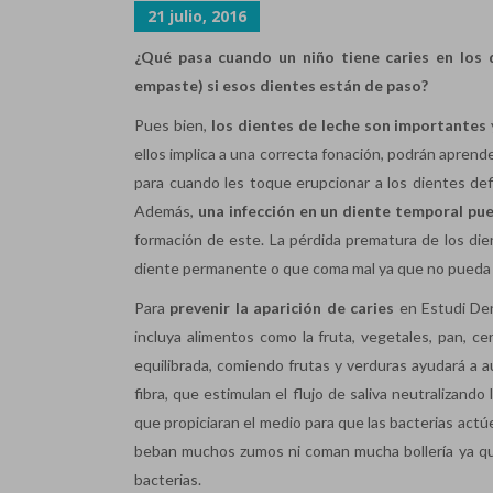
21 julio, 2016
¿Qué pasa cuando un niño tiene caries en los d
empaste) si esos dientes están de paso?
Pues bien,
los dientes de leche son importantes
ellos implica a una correcta fonación, podrán apren
para cuando les toque erupcionar a los dientes de
Además,
una infección en un diente temporal pu
formación de este. La pérdida prematura de los dien
diente permanente o que coma mal ya que no pueda 
Para
prevenir la aparición de caries
en Estudi Den
incluya alimentos como la fruta, vegetales, pan, c
equilibrada, comiendo frutas y verduras ayudará a au
fibra, que estimulan el flujo de saliva neutralizand
que propiciaran el medio para que las bacterias actú
beban muchos zumos ni coman mucha bollería ya que
bacterias.