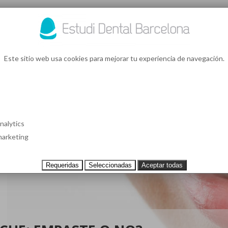
93 4
¿Te l
Este sitio web usa cookies para mejorar tu experiencia de navegación.
S EN BARCELONA
CASOS CLÍNICOS
TESTIMONIOS
PRECIOS
nalytics
arketing
Requeridas
Seleccionadas
Aceptar todas