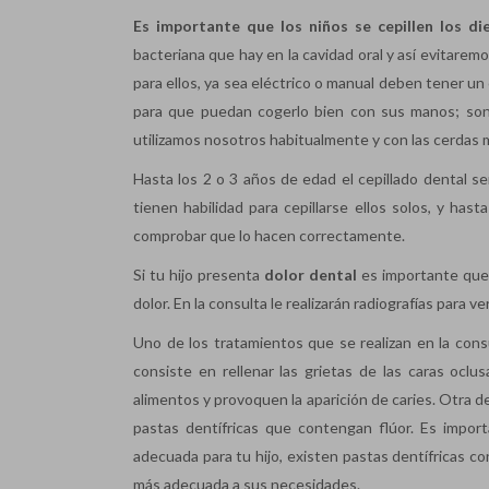
Es importante que los niños se cepillen los di
bacteriana que hay en la cavidad oral y así evitaremo
para ellos, ya sea eléctrico o manual deben tener 
para que puedan cogerlo bien con sus manos; son
utilizamos nosotros habitualmente y con las cerdas 
Hasta los 2 o 3 años de edad el cepillado dental s
tienen habilidad para cepillarse ellos solos, y has
comprobar que lo hacen correctamente.
Si tu hijo presenta
dolor dental
es importante que
dolor. En la consulta le realizarán radiografías para v
Uno de los tratamientos que se realizan en la consu
consiste en rellenar las grietas de las caras ocl
alimentos y provoquen la aparición de caries. Otra 
pastas dentífricas que contengan flúor. Es impo
adecuada para tu hijo, existen pastas dentífricas c
más adecuada a sus necesidades.