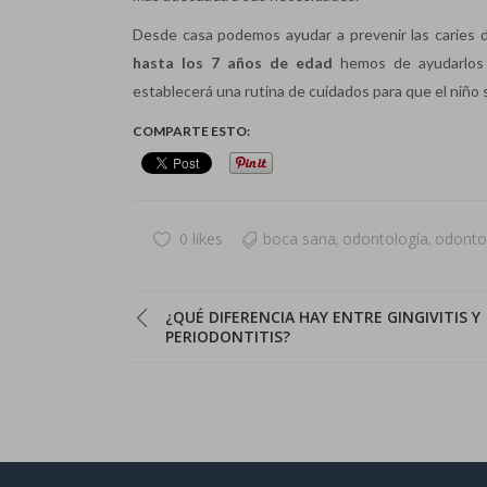
Desde casa podemos ayudar a prevenir las caries 
hasta los 7 años de edad
hemos de ayudarlos y
establecerá una rutina de cuidados para que el niño s
COMPARTE ESTO:
0 likes
boca sana
odontología
odonto
,
,
¿QUÉ DIFERENCIA HAY ENTRE GINGIVITIS Y
PERIODONTITIS?