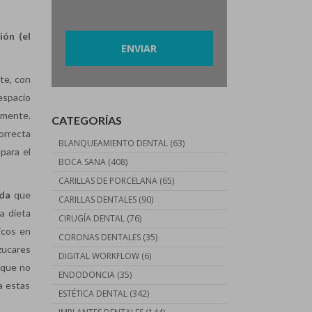
Por favor, deja este campo vacío.
ión (el
te, con
espacio
amente.
CATEGORÍAS
orrecta
BLANQUEAMIENTO DENTAL
(63)
para el
BOCA SANA
(408)
CARILLAS DE PORCELANA
(65)
ada
que
CARILLAS DENTALES
(90)
a dieta
CIRUGÍA DENTAL
(76)
icos en
CORONAS DENTALES
(35)
zucares
DIGITAL WORKFLOW
(6)
 que no
ENDODONCIA
(35)
a estas
ESTÉTICA DENTAL
(342)