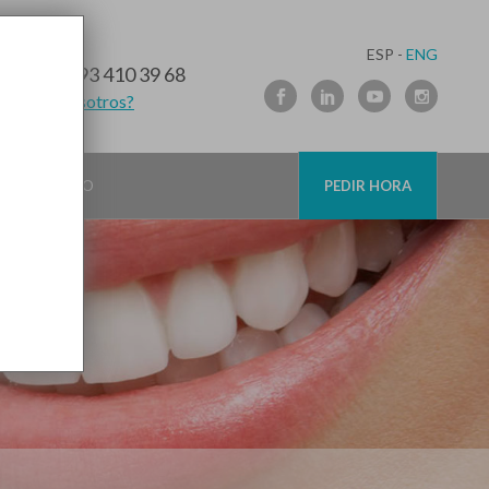
ESP -
ENG
10 91 89
/
93 410 39 68
lamamos nosotros?
CONTACTO
PEDIR HORA