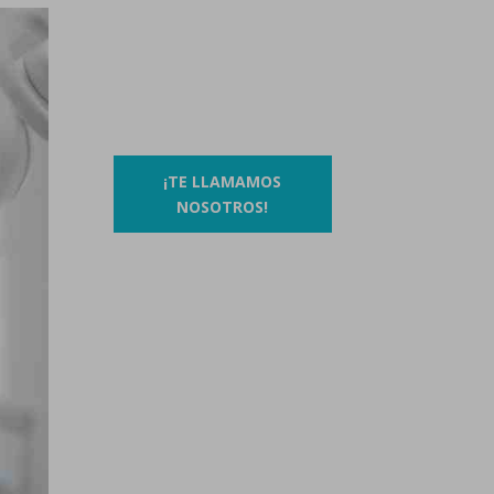
Contáctanos llamando al
93 410 91 89
/
93 410 39 68
O si lo prefieres…
¡TE LLAMAMOS
NOSOTROS!