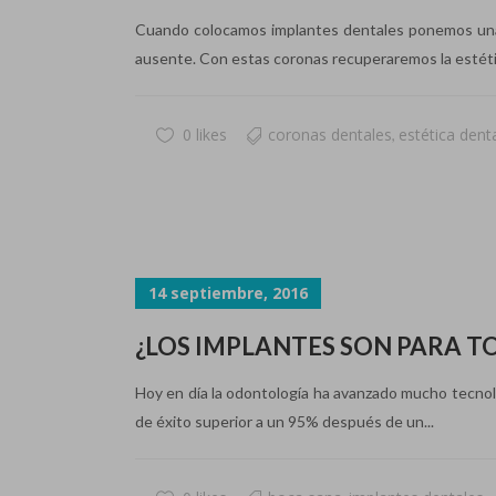
Cuando colocamos implantes dentales ponemos una p
ausente. Con estas coronas recuperaremos la estétic
0 likes
coronas dentales
estética dent
,
14 septiembre, 2016
¿LOS IMPLANTES SON PARA TO
Hoy en día la odontología ha avanzado mucho tecnoló
de éxito superior a un 95% después de un...