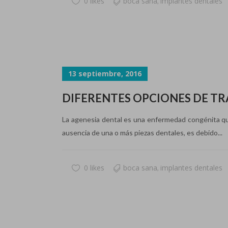
0 likes
boca sana
implantes dentales
,
13 septiembre, 2016
DIFERENTES OPCIONES DE TR
La agenesia dental es una enfermedad congénita que,
ausencia de una o más piezas dentales, es debido...
0 likes
boca sana
implantes dentales
,