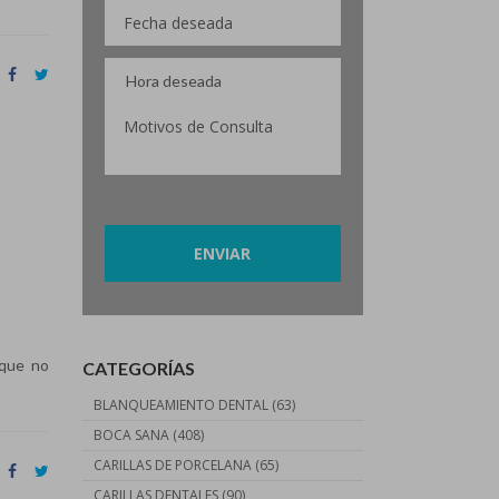
Por favor, deja este campo vacío.
 que no
CATEGORÍAS
BLANQUEAMIENTO DENTAL
(63)
BOCA SANA
(408)
CARILLAS DE PORCELANA
(65)
CARILLAS DENTALES
(90)