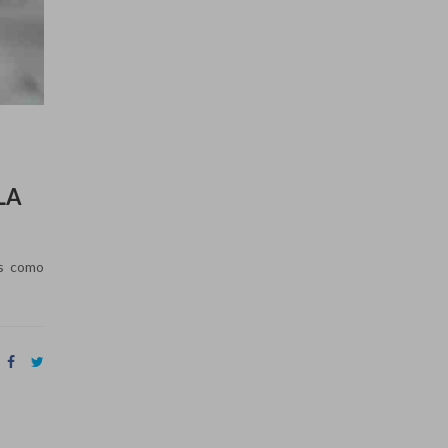
LA
es como