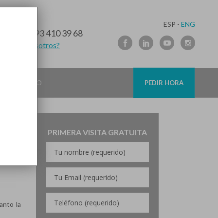
ESP -
ENG
10 91 89
/
93 410 39 68
lamamos nosotros?
A 10 DE 15)
CONTACTO
PEDIR HORA
PRIMERA VISITA GRATUITA
anto la