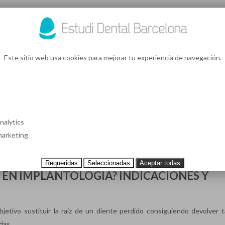
93 4
¿Te l
Este sitio web usa cookies para mejorar tu experiencia de navegación.
IONES EN IMPLANTOLOGÍA (PÁGIN
S EN BARCELONA
CASOS CLÍNICOS
TESTIMONIOS
PRECIOS
nalytics
arketing
Requeridas
Seleccionadas
Aceptar todas
A EN IMPLANTOLOGÍA? INDICACIONES Y
jetivo sustituir la raíz de un diente perdido consiguiendo devolver t
as,...