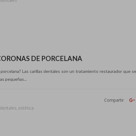
 dentales
 CORONAS DE PORCELANA
e porcelana? Las carillas dentales son un tratamiento restaurador que se
nas pequeñas...
Compartir
dentales
estética
,