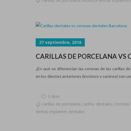
carillas de porcelana
estética dental
implantes
,
,
27 septiembre, 2016
CARILLAS DE PORCELANA VS
¿En qué se diferencian las coronas de las carillas d
en los dientes anteriores (incisivos y caninos) son u
0 likes
carillas de porcelana
carillas dentales
coronas 
,
,
dental
implantes dentales
,