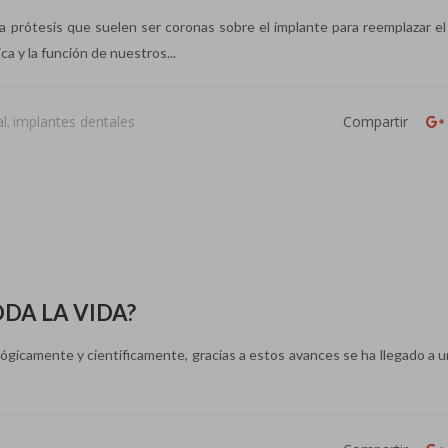
rótesis que suelen ser coronas sobre el implante para reemplazar el
a y la función de nuestros...
al
implantes dentales
Compartir
,
DA LA VIDA?
gicamente y científicamente, gracias a estos avances se ha llegado a u