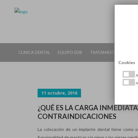
IMPLANTES DENTALES: SOLUC
CLINICA DENTAL
EQUIPO EDB
TRATAMIENTOS DENTALE
Cookies
a
m
11 octubre, 2016
¿QUÉ ES LA CARGA INMEDIAT
CONTRAINDICACIONES
La colocación de un implante dental tiene como ob
funcionalidad de masticar a la pieza o las piezas perdid