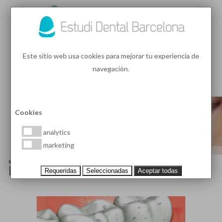
93 410 91 89
/
93 410 39 68
Este sitio web usa cookies para mejorar tu experiencia de
navegación.
MENU
PEDIR HORA
Cookies
analytics
marketing
¿CÓMO SE UTILIZA UN
IRRIGADOR BUCAL?
Requeridas
Seleccionadas
Aceptar todas