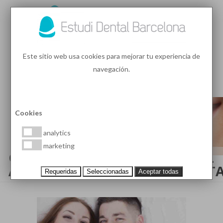
93 410 91 89
/
93 410 39 68
Este sitio web usa cookies para mejorar tu experiencia de
navegación.
MENU
PEDIR HORA
Cookies
analytics
marketing
CONSEJOS PARA COMENZAR EL
AÑO CON UNA SONRISA BONIT
Requeridas
Seleccionadas
Aceptar todas