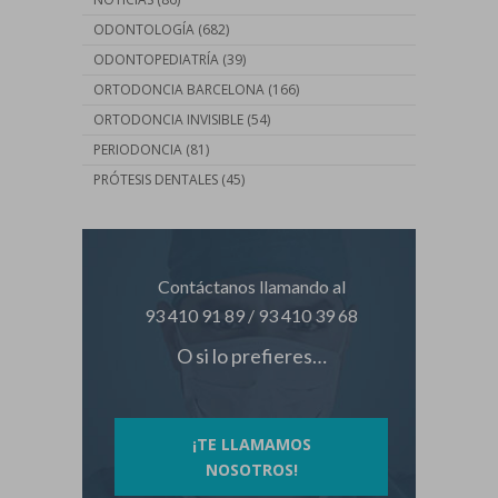
ODONTOLOGÍA
(682)
ODONTOPEDIATRÍA
(39)
ORTODONCIA BARCELONA
(166)
ORTODONCIA INVISIBLE
(54)
PERIODONCIA
(81)
PRÓTESIS DENTALES
(45)
Contáctanos llamando al
93 410 91 89
/
93 410 39 68
O si lo prefieres…
¡TE LLAMAMOS
NOSOTROS!