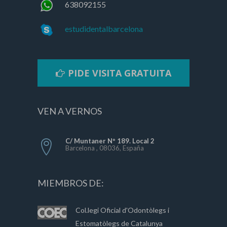
638092155
estudidentalbarcelona
PIDE VISITA GRATUITA
VEN A VERNOS
C/ Muntaner Nº 189. Local 2
Barcelona , 08036, España
MIEMBROS DE:
Col.legi Oficial d'Odontòlegs i
Estomatòlegs de Catalunya