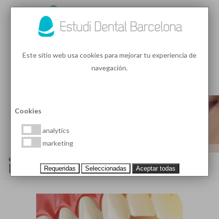
93 410 91 89
/
93 410 39 68
Este sitio web usa cookies para mejorar tu experiencia de
navegación.
MENU
PEDIR HORA
Cookies
analytics
marketing
¿CUÁLES SON LOS TIPOS DE
INFECCIONES DENTALES?
Requeridas
Seleccionadas
Aceptar todas