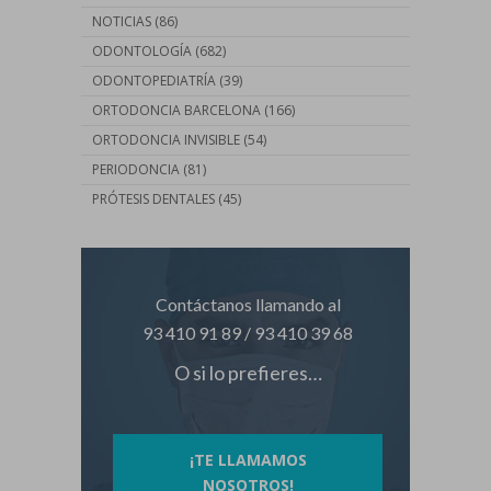
NOTICIAS
(86)
ODONTOLOGÍA
(682)
ODONTOPEDIATRÍA
(39)
ORTODONCIA BARCELONA
(166)
ORTODONCIA INVISIBLE
(54)
PERIODONCIA
(81)
PRÓTESIS DENTALES
(45)
Contáctanos llamando al
93 410 91 89
/
93 410 39 68
O si lo prefieres…
¡TE LLAMAMOS
NOSOTROS!