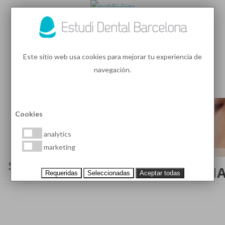
93 410 91 89
/
93 410 39 68
Este sitio web usa cookies para mejorar tu experiencia de
navegación.
MENU
PEDIR HORA
Cookies
analytics
marketing
¿CUÁNDO EMPEZAR EL
TRATAMIENTO DE ORTODONCIA
Requeridas
Seleccionadas
Aceptar todas