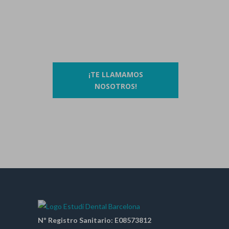
Contáctanos llamando al
93 410 91 89
/
93 410 39 68
O si lo prefieres…
¡TE LLAMAMOS
NOSOTROS!
Nº Registro Sanitario: E08573812