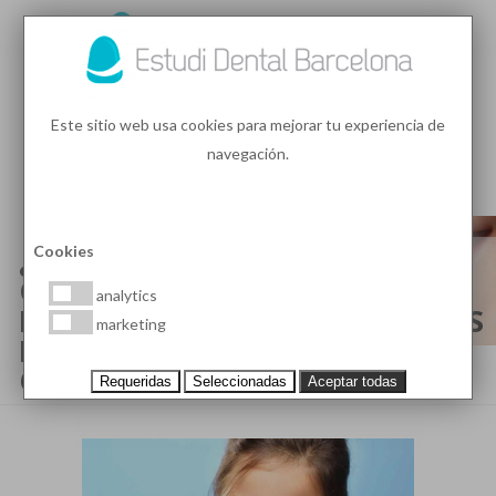
93 410 91 89
/
93 410 39 68
Este sitio web usa cookies para mejorar tu experiencia de
navegación.
MENU
PEDIR HORA
¿CUÁNDO ES POSIBLE UNA
Cookies
ORTODONCIA SIN
analytics
EXTRACCIONES? INDICACIONES
marketing
DE LA EXTRACCIÓN EN
ORTODONCIA
Requeridas
Seleccionadas
Aceptar todas