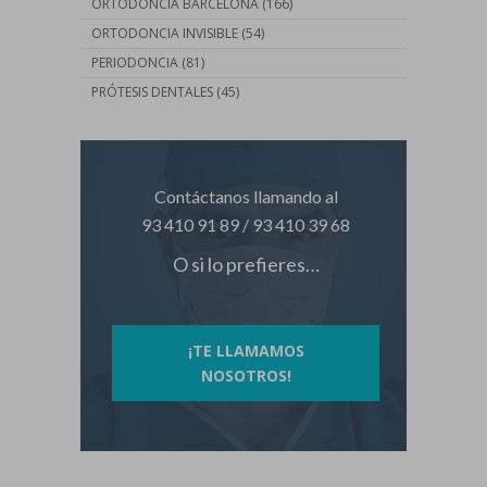
ORTODONCIA BARCELONA
(166)
ORTODONCIA INVISIBLE
(54)
PERIODONCIA
(81)
PRÓTESIS DENTALES
(45)
Contáctanos llamando al
93 410 91 89
/
93 410 39 68
O si lo prefieres…
¡TE LLAMAMOS
NOSOTROS!