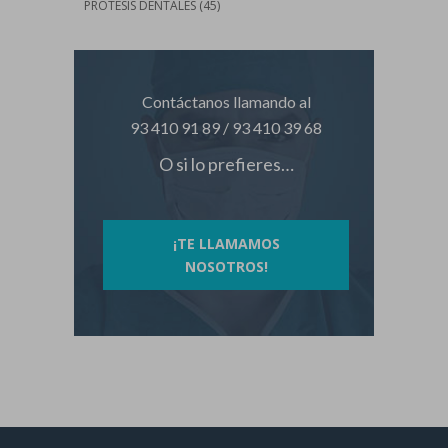
PRÓTESIS DENTALES
(45)
Contáctanos llamando al
93 410 91 89
/
93 410 39 68
O si lo prefieres…
¡TE LLAMAMOS
NOSOTROS!