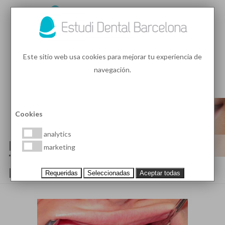
93 410 91 89
/
93 410 39 68
Este sitio web usa cookies para mejorar tu experiencia de
navegación.
MENU
PEDIR HORA
Cookies
analytics
DIENTES SEPARADOS:
marketing
TRATAMIENTOS PARA CERRAR
LOS DIASTEMAS
Requeridas
Seleccionadas
Aceptar todas