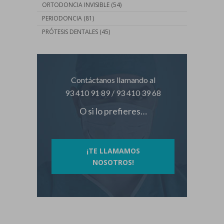
ORTODONCIA INVISIBLE
(54)
PERIODONCIA
(81)
PRÓTESIS DENTALES
(45)
Contáctanos llamando al
93 410 91 89
/
93 410 39 68
O si lo prefieres…
¡TE LLAMAMOS
NOSOTROS!