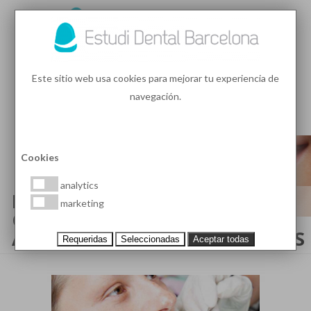
93 410 91 89
/
93 410 39 68
Este sitio web usa cookies para mejorar tu experiencia de
navegación.
MENU
PEDIR HORA
Cookies
analytics
DIFERENCIAS ENTRE LAS
marketing
CORONAS SOBRE IMPLANTES
ATORNILLADAS Y CEMENTADAS
Requeridas
Seleccionadas
Aceptar todas