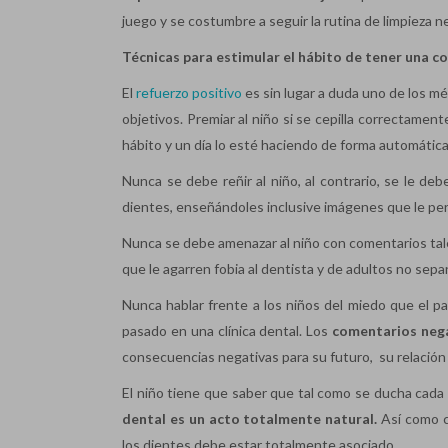
juego y se costumbre a seguir la rutina de limpieza n
Técnicas para estimular el hábito de tener una co
El
refuerzo positivo
es sin lugar a duda uno de los mé
objetivos. Premiar al niño si se cepilla correctament
hábito y un día lo esté haciendo de forma automática
Nunca se debe reñir al niño, al contrario, se le d
dientes, enseñándoles inclusive imágenes que le per
Nunca se debe amenazar al niño con comentarios tales
que le agarren fobia al dentista y de adultos no sepan
Nunca hablar frente a los niños del miedo que el pa
pasado en una clínica dental. Los
comentarios nega
consecuencias negativas para su futuro, su relación c
El niño tiene que saber que tal como se ducha cada 
dental es un acto totalmente natural.
Así como c
los dientes debe estar totalmente asociado.