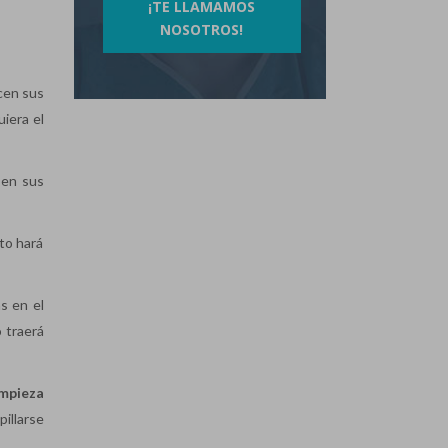
¡TE LLAMAMOS
NOSOTROS!
ncen sus
uiera el
 en sus
sto hará
s en el
o traerá
impieza
illarse