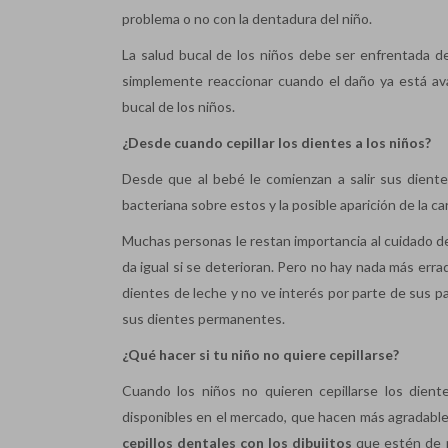
problema o no con la dentadura del niño.
La salud bucal de los niños debe ser enfrentada d
simplemente reaccionar cuando el daño ya está av
bucal de los niños.
¿
Desde cuando
cepillar
los dientes a los niños
?
Desde que al bebé le comienzan a salir sus dientes
bacteriana sobre estos y la posible aparición de la ca
Muchas personas le restan importancia al cuidado de
da igual si se deterioran. Pero no hay nada más erra
dientes de leche y no ve interés por parte de sus p
sus dientes permanentes.
¿Qué
hacer si tu niño no quiere cepillarse
?
Cuando los niños no quieren cepillarse los dient
disponibles en el mercado, que hacen más agradable
cepillos dentales con los dibujitos
que estén de m