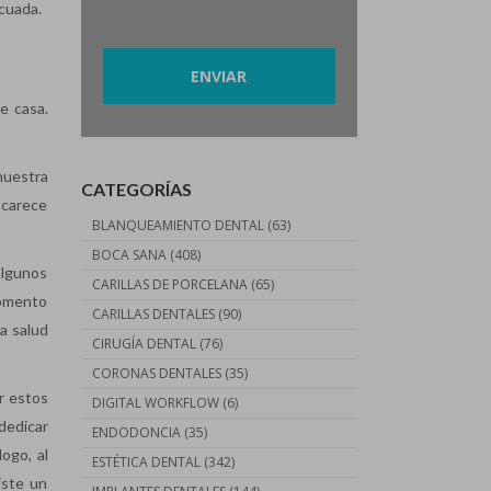
ecuada.
Por favor, deja este campo vacío.
e casa.
nuestra
CATEGORÍAS
 carece
BLANQUEAMIENTO DENTAL
(63)
BOCA SANA
(408)
algunos
CARILLAS DE PORCELANA
(65)
 momento
CARILLAS DENTALES
(90)
a salud
CIRUGÍA DENTAL
(76)
CORONAS DENTALES
(35)
r estos
DIGITAL WORKFLOW
(6)
dedicar
ENDODONCIA
(35)
ogo, al
ESTÉTICA DENTAL
(342)
iste un