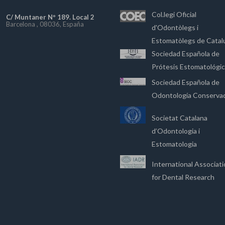
Col.legi Oficial
C/ Muntaner Nº 189. Local 2
Barcelona , 08036, España
d'Odontòlegs i
Estomatòlegs de Catal
Sociedad Española de
Prótesis Estomatológi
Sociedad Española de
Odontología Conserva
Societat Catalana
d’Odontologia i
Estomatologia
International Associat
for Dental Research