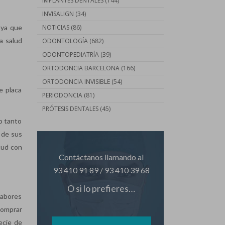
IMPLANTES DENTALES
(144)
INVISALIGN
(34)
 ya que
NOTICIAS
(86)
a salud
ODONTOLOGÍA
(682)
ODONTOPEDIATRÍA
(39)
ORTODONCIA BARCELONA
(166)
ORTODONCIA INVISIBLE
(54)
e placa
PERIODONCIA
(81)
PRÓTESIS DENTALES
(45)
o tanto
 de sus
tud con
Contáctanos llamando al
93 410 91 89
/
93 410 39 68
O si lo prefieres…
sabores
comprar
ecie de