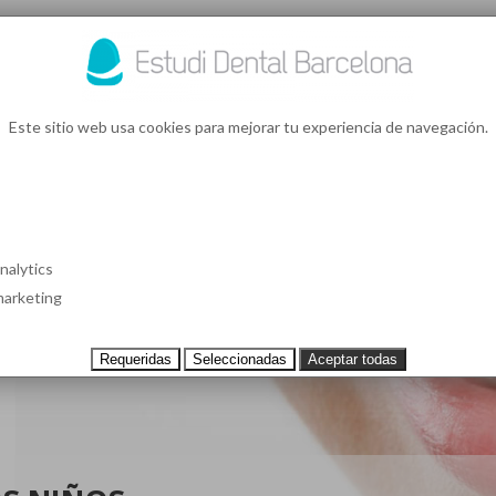
93 4
¿Te l
Este sitio web usa cookies para mejorar tu experiencia de navegación.
S EN BARCELONA
CASOS CLÍNICOS
TESTIMONIOS
PRECIOS
nalytics
arketing
Requeridas
Seleccionadas
Aceptar todas