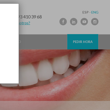
ESP -
ENG
10 91 89
/
93 410 39 68
lamamos nosotros?
CONTACTO
PEDIR HORA