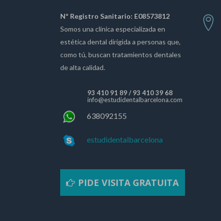
Nº Registro Sanitario: E08573812
Somos una clínica especializada en
estética dental dirigida a personas que,
como tú, buscan tratamientos dentales
de alta calidad.
93 410 91 89
/
93 410 39 68
info@estudidentalbarcelona.com
638092155
estudidentalbarcelona
PIDE VISITA GRATUITA