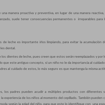
e una manera proactiva y preventiva, en lugar de una manera reactiva,
anzado, suele tener consecuencias permanentes o irreparables para l
 de leche es importante irlos limpiando, para evitar la acumulación d
ries dental.
 los dientes de leche, pues creen que estos serán reemplazados y por l
do que este antiguo concepto, si un niño no le da importancia al cuidado
adres al cuidado de estos, lo más seguro es que mantenga la misma acti
es, los padres pueden acudir a múltiples productos con diferentes 
 la experiencia de los niños al momento del cepillado. También pueden 
oda según la edad del niño, para que este lo identifique con una esp