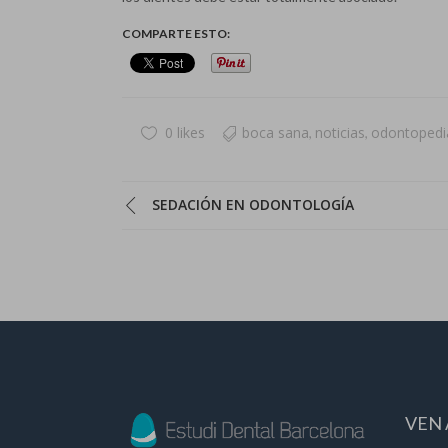
COMPARTE ESTO:
0 likes
boca sana
noticias
odontopedia
,
,
SEDACIÓN EN ODONTOLOGÍA
VEN 