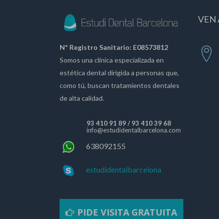
VEN 
Nº Registro Sanitario: E08573812
Somos una clínica especializada en
estética dental dirigida a personas que,
como tú, buscan tratamientos dentales
de alta calidad.
93 410 91 89
/
93 410 39 68
info@estudidentalbarcelona.com
638092155
estudidentalbarcelona
PIDE VISITA GRATUITA