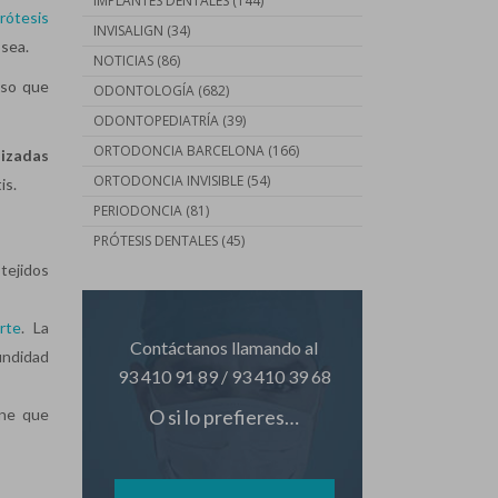
IMPLANTES DENTALES
(144)
rótesis
INVISALIGN
(34)
ósea.
NOTICIAS
(86)
eso que
ODONTOLOGÍA
(682)
ODONTOPEDIATRÍA
(39)
ORTODONCIA BARCELONA
(166)
lizadas
ORTODONCIA INVISIBLE
(54)
is.
PERIODONCIA
(81)
PRÓTESIS DENTALES
(45)
tejidos
rte
. La
Contáctanos llamando al
undidad
93 410 91 89
/
93 410 39 68
O si lo prefieres…
ene que