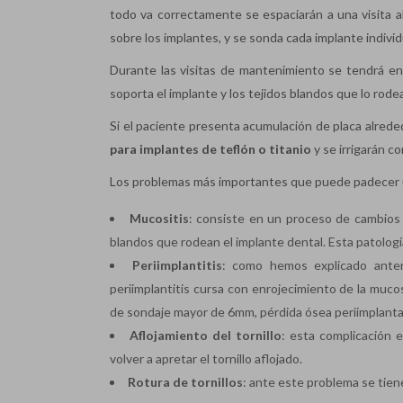
todo va correctamente se espaciarán a una visita 
sobre los implantes, y se sonda cada implante indivi
Durante las visitas de mantenimiento se tendrá en
soporta el implante y los tejidos blandos que lo rode
Si el paciente presenta acumulación de placa alrede
para implantes de teflón o titanio
y se irrigarán c
Los problemas más importantes que puede padecer un
Mucositis
: consiste en un proceso de cambios 
blandos que rodean el implante dental. Esta patologí
Periimplantitis
: como hemos explicado ante
periimplantitis cursa con enrojecimiento de la muco
de sondaje mayor de 6mm, pérdida ósea periimplantaria
Aflojamiento del tornillo
: esta complicación 
volver a apretar el tornillo aflojado.
Rotura de tornillos
: ante este problema se tiene