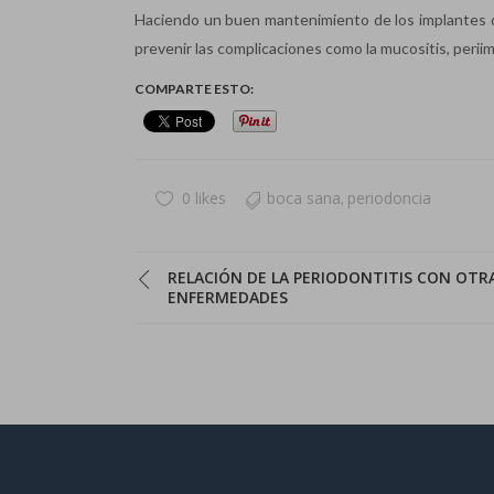
Haciendo un buen mantenimiento de los implantes
prevenir las complicaciones como la mucositis, periim
COMPARTE ESTO:
0 likes
boca sana
periodoncia
,
RELACIÓN DE LA PERIODONTITIS CON OTR
ENFERMEDADES