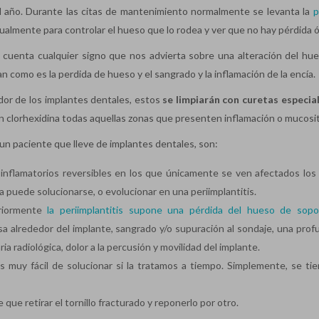
al año. Durante las citas de mantenimiento normalmente se levanta la
p
dualmente para controlar el hueso que lo rodea y ver que no hay pérdida 
 cuenta cualquier signo que nos advierta sobre una alteración del hu
an como es la perdida de hueso y el sangrado y la inflamación de la encía.
dor de los implantes dentales, estos
se limpiarán con curetas especia
on clorhexidina todas aquellas zonas que presenten inflamación o mucosit
 paciente que lleve de implantes dentales, son:
inflamatorios reversibles en los que únicamente se ven afectados los 
a puede solucionarse, o evolucionar en una periimplantitis.
riormente
la periimplantitis supone una pérdida del hueso de sopo
sa alrededor del implante, sangrado y/o supuración al sondaje, una prof
 radiológica, dolor a la percusión y movilidad del implante.
es muy fácil de solucionar si la tratamos a tiempo. Simplemente, se ti
 que retirar el tornillo fracturado y reponerlo por otro.