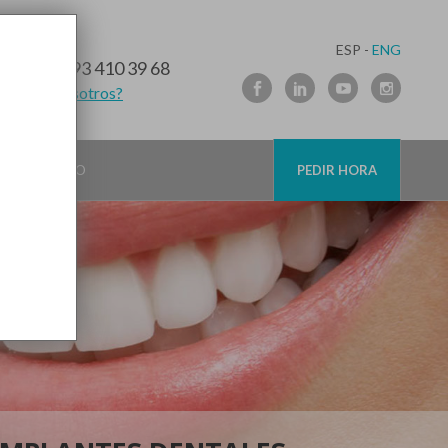
ESP -
ENG
10 91 89
/
93 410 39 68
lamamos nosotros?
CONTACTO
PEDIR HORA