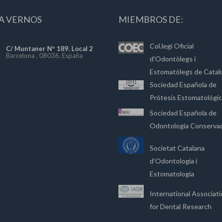
A VERNOS
MIEMBROS DE:
Col.legi Oficial
C/ Muntaner Nº 189. Local 2
Barcelona , 08036, España
d'Odontòlegs i
Estomatòlegs de Catal
Sociedad Española de
Prótesis Estomatológi
Sociedad Española de
Odontología Conserva
Societat Catalana
d’Odontologia i
Estomatologia
International Associat
for Dental Research