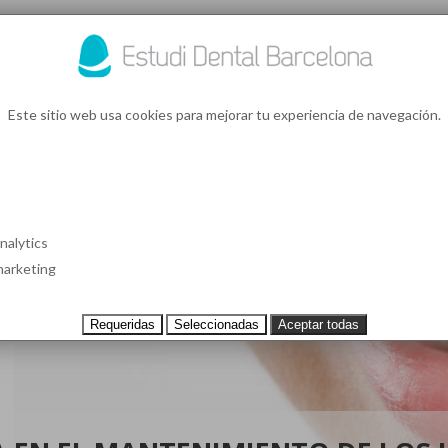
93 4
¿Te l
Este sitio web usa cookies para mejorar tu experiencia de navegación.
S EN BARCELONA
CASOS CLÍNICOS
TESTIMONIOS
PRECIOS
nalytics
arketing
Requeridas
Seleccionadas
Aceptar todas