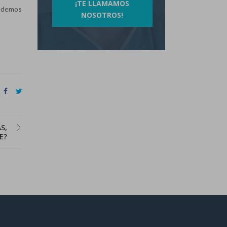
¡TE LLAMAMOS
podemos
NOSOTROS!
S,
E?