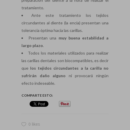
preparación del diente a la hora de realizar el
tratamiento.
Ante este tratamiento los tejidos
circundantes al diente (la encía) presentan una
tolerancia óptima hacia las carillas.
Presentan una
muy buena estabilidad a
largo plazo
.
Todos los materiales utilizados para realizar
las carillas dentales son biocompatibles, es decir
que
los tejidos circundantes a la carilla no
sufrirán daño alguno
ni provocará ningún
efecto indeseable.
COMPARTE ESTO:
0 likes