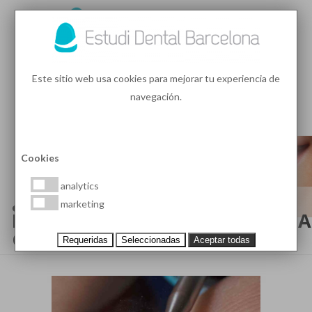
93 410 91 89
/
93 410 39 68
Este sitio web usa cookies para mejorar tu experiencia de
navegación.
MENU
PEDIR HORA
Cookies
analytics
¿ES POSIBLE RECUPERAR LA
marketing
ESTÉTICA DENTAL GRACIAS A LA
CARILLAS DENTALES?
Requeridas
Seleccionadas
Aceptar todas