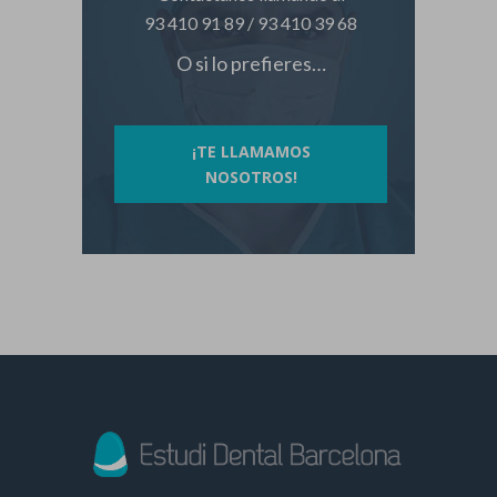
93 410 91 89
/
93 410 39 68
O si lo prefieres…
¡TE LLAMAMOS
NOSOTROS!