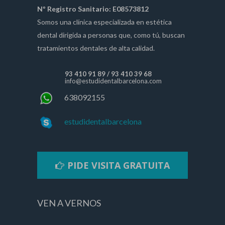
Nº Registro Sanitario: E08573812
Somos una clínica especializada en estética
dental dirigida a personas que, como tú, buscan
tratamientos dentales de alta calidad.
93 410 91 89
/
93 410 39 68
info@estudidentalbarcelona.com
638092155
estudidentalbarcelona
PIDE VISITA GRATUITA
VEN A VERNOS