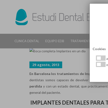
ESPECIALISTAS EN IMPLANTE
CLINICA DENTAL
EQUIPO EDB
TRATAMIENTOS DENTALE
Cookies
a
29 agosto, 2013
m
En Barcelona los tratamientos de Implantes de
dentistas somos capaces de devolver la calidad 
perdida
y con un estado dental, que prácticamente 
general del paciente.
IMPLANTES DENTALES PARA 