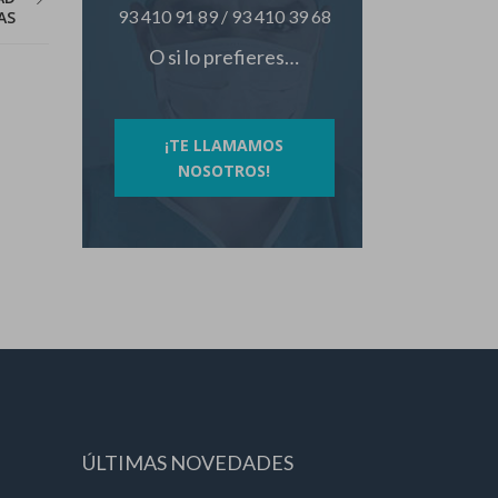
93 410 91 89
/
93 410 39 68
AS
O si lo prefieres…
¡TE LLAMAMOS
NOSOTROS!
ÚLTIMAS NOVEDADES