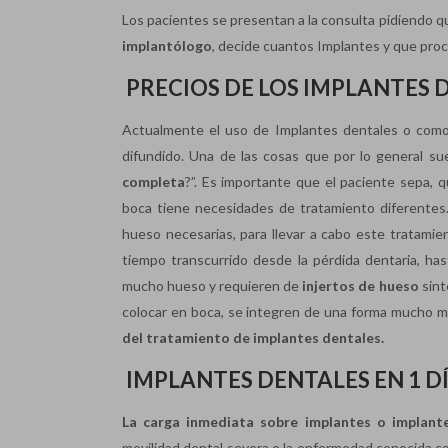
Los pacientes se presentan a la consulta pidiendo q
implantólogo
, decide cuantos Implantes y que proce
PRECIOS DE LOS IMPLANTES 
Actualmente el uso de Implantes dentales o como 
difundido. Una de las cosas que por lo general su
completa
?”. Es importante que el paciente sepa, 
boca tiene necesidades de tratamiento diferentes.
hueso necesarias, para llevar a cabo este tratamien
tiempo transcurrido desde la pérdida dentaria, has
mucho hueso y requieren de
injertos de hueso
sint
colocar en boca, se integren de una forma mucho 
del tratamiento de implantes dentales.
IMPLANTES DENTALES EN 1 D
La carga inmediata sobre implantes o implant
movilidad dental severa o la enfermedad conocida c