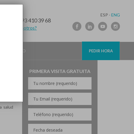
ESP -
ENG
10 91 89
/
93 410 39 68
lamamos nosotros?
ELONA
CONTACTO
PEDIR HORA
PRIMERA VISITA GRATUITA
omo los
lmente
a salud