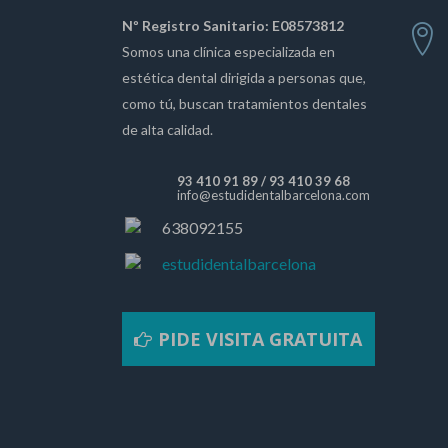
Nº Registro Sanitario: E08573812
Somos una clínica especializada en
estética dental dirigida a personas que,
como tú, buscan tratamientos dentales
de alta calidad.
93 410 91 89
/
93 410 39 68
info@estudidentalbarcelona.com
638092155
estudidentalbarcelona
PIDE VISITA GRATUITA