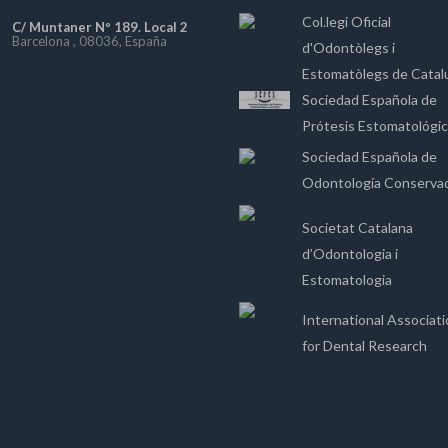
Col.legi Oficial
C/ Muntaner Nº 189. Local 2
Barcelona , 08036, España
d'Odontòlegs i
Estomatòlegs de Catal
Sociedad Española de
Prótesis Estomatológi
Sociedad Española de
Odontología Conserva
Societat Catalana
d’Odontologia i
Estomatologia
International Associat
for Dental Research