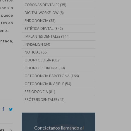
CORONAS DENTALES
(35)
erse
sin
DIGITAL WORKFLOW
(6)
k puede
ENDODONCIA
(35)
ntes en
ESTÉTICA DENTAL
(342)
iente.
IMPLANTES DENTALES
(144)
anzada,
INVISALIGN
(34)
NOTICIAS
(86)
ODONTOLOGÍA
(682)
ODONTOPEDIATRÍA
(39)
ORTODONCIA BARCELONA
(166)
ORTODONCIA INVISIBLE
(54)
PERIODONCIA
(81)
PRÓTESIS DENTALES
(45)
Contáctanos llamando al
AD