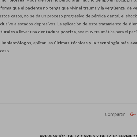
 forma que el paciente no tenga que vivir el trauma y la vergüenza, de v
estos casos, no se da un proceso progresivo de pérdida dental, el shoc
inclusive a estados depresivos. La aplicación de este tratamiento de
die
aturales
a llevar una
dentadura postiza
, sea muy traumática para el pac
s implantólogos
, aplican las
últimas técnicas y la tecnología más av
 caso.
Compartir
PREVENCIÓN DE LA CARIES Y DE LA ENFERMED