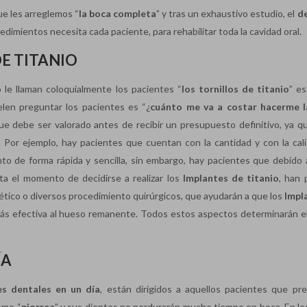
ue les arreglemos “
la boca completa
” y tras un exhaustivo estudio, el
d
dimientos necesita cada paciente, para rehabilitar toda la cavidad oral.
DE TITANIO
le llaman coloquialmente los pacientes “
los tornillos de titanio
” e
elen preguntar los pacientes es “¿
cuánto me va a costar hacerme l
que debe ser valorado antes de recibir un presupuesto definitivo, ya q
 Por ejemplo, hay pacientes que cuentan con la cantidad y con la cal
to de forma rápida y sencilla, sin embargo, hay pacientes que debido a
ta el momento de decidirse a realizar los
Implantes de titanio
, han 
ético o diversos procedimiento quirúrgicos, que ayudarán a que los
Impl
más efectiva al hueso remanente. Todos estos aspectos determinarán e
ÍA
es dentales en un día
, están dirigidos a aquellos pacientes que pr
omo “
piorrea
” y sus dientes no perdurarán mucho tiempo en boca. En lo