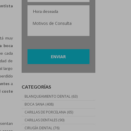
entista
stá muy
Por favor, deja este campo vacío.
a boca
ue cada
idad de
l largo
perdido
antes
a
CATEGORÍAS
l
coste
BLANQUEAMIENTO DENTAL
(63)
BOCA SANA
(408)
CARILLAS DE PORCELANA
(65)
CARILLAS DENTALES
(90)
esentan
CIRUGÍA DENTAL
(76)
s casos