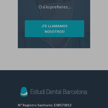
O si lo prefieres…
¡TE LLAMAMOS
NOSOTROS!
Nº Registro Sanitario: E08573812