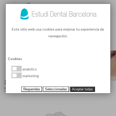
93 410 91 89
/
93 410 39 68
Este sitio web usa cookies para mejorar tu experiencia de
navegación.
MENU
PEDIR HORA
Cookies
analytics
marketing
FUNDAS DENTALES FIJAS, ¿QUÉ
SON?
Requeridas
Seleccionadas
Aceptar todas