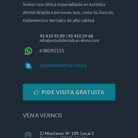
Somos una clínica especializada en estética
dental dirigida a personas que, como tú, buscan
tratamientos dentales de alta calidad.
93 410 91 89
/
93 410 39 68
info@estudidentalbarcelona.com
638092155
estudidentalbarcelona
PIDE VISITA GRATUITA
VEN A VERNOS
C/ Muntaner Nº 189. Local 2
Barcelona , 08036, España