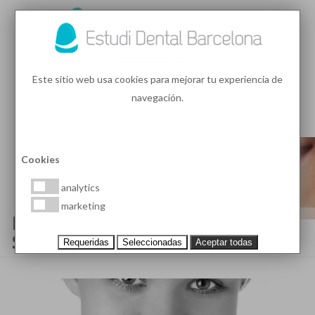
93 410 91 89
/
93 410 39 68
Este sitio web usa cookies para mejorar tu experiencia de
navegación.
MENU
PEDIR HORA
Cookies
analytics
marketing
FUNDAS DENTALES PARA UNA
SONRISA PERFECTA
Requeridas
Seleccionadas
Aceptar todas