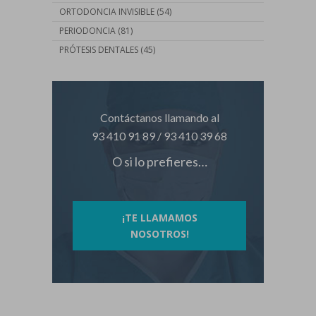
ORTODONCIA INVISIBLE
(54)
PERIODONCIA
(81)
PRÓTESIS DENTALES
(45)
Contáctanos llamando al
93 410 91 89
/
93 410 39 68
O si lo prefieres…
¡TE LLAMAMOS
NOSOTROS!