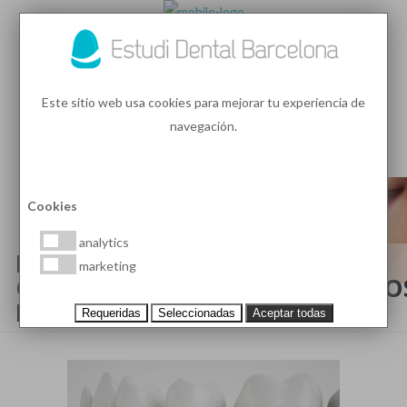
93 410 91 89
/
93 410 39 68
Este sitio web usa cookies para mejorar tu experiencia de
navegación.
MENU
PEDIR HORA
Cookies
analytics
IMPLANTES DENTALES
marketing
OSTEOINTEGRADOS, REQUISITO
PARA EL ÉXITO.
Requeridas
Seleccionadas
Aceptar todas