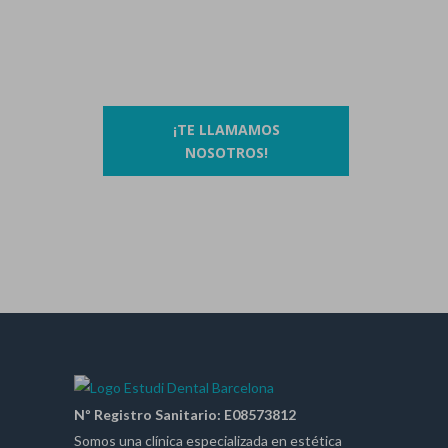
93 410 91 89
/
93 410 39 68
O si lo prefieres…
¡TE LLAMAMOS
NOSOTROS!
Nº Registro Sanitario: E08573812
Somos una clínica especializada en estética