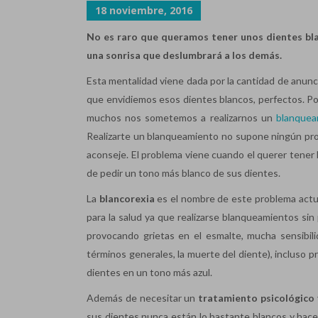
18 noviembre, 2016
No es raro que queramos tener unos dientes blan
una sonrisa que deslumbrará a los demás.
Esta mentalidad viene dada por la cantidad de anunc
que envidiemos esos dientes blancos, perfectos. Po
muchos nos sometemos a realizarnos un
blanquea
Realizarte un blanqueamiento no supone ningún pro
aconseje. El problema viene cuando el querer tener 
de pedir un tono más blanco de sus dientes.
La
blancorexia
es el nombre de este problema actua
para la salud ya que realizarse blanqueamientos sin
provocando grietas en el esmalte, mucha sensibilid
términos generales, la muerte del diente), incluso pr
dientes en un tono más azul.
Además de necesitar un
tratamiento psicológico
sus dientes nunca están lo bastante blancos y hac