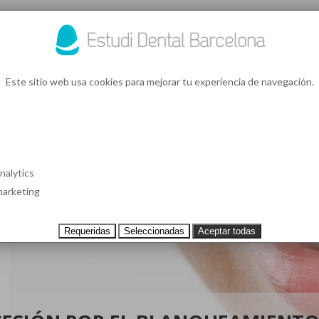
93 4
¿Te l
Este sitio web usa cookies para mejorar tu experiencia de navegación.
S EN BARCELONA
CASOS CLÍNICOS
TESTIMONIOS
PRECIOS
nalytics
arketing
Requeridas
Seleccionadas
Aceptar todas