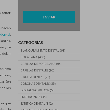
Por favor, deja este campo vacío.
a tener
e hacen
dental
,
lantes.
CATEGORÍAS
ie y te
BLANQUEAMIENTO DENTAL
(63)
o dejan
BOCA SANA
(408)
CARILLAS DE PORCELANA
(65)
roblema
CARILLAS DENTALES
(90)
encías
;
CIRUGÍA DENTAL
(76)
par (en
CORONAS DENTALES
(35)
r de los
DIGITAL WORKFLOW
(6)
ENDODONCIA
(35)
nsa que
ESTÉTICA DENTAL
(342)
dos sin