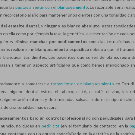
dique las
pautas a seguir con el blanqueamiento
. Lo razonable sería reali
un recordatorio al año para mantener unos dientes con una tonalidad clar
 del esmalte dental
, y
ninguno es blanco absoluto
, estas tonalidade
en ella como por ejemplo la raza, la genética, la alimentación de cada p
quieres eliminar
manchas por medicamentos
como las tetraciclinas o
erás realizarte un
blanqueamiento especifico
debido a que el tratami
r blanquear tus dientes. Los pacientes que sufren de
blancorexia
de
s pasan a tener un aspecto artificial ya que como hemos mencionado an
teradamente a someterse a
tratamientos de blanqueamiento
en Estudi
higiene dental, evites el tabaco, el té, el café, el vino, los re
de pigmentación intensa y determinadas salsas. Todo este tipo de alim
s de una tonalidad más oscura.
anqueamientos bajo un control profesional
no son perjudiciales para 
anuncio
, no dudes en
pedir cita
(en el formulario de contacto, en la
pa
lona
contamos con un equipo especializado en la estética de la sonrisa,