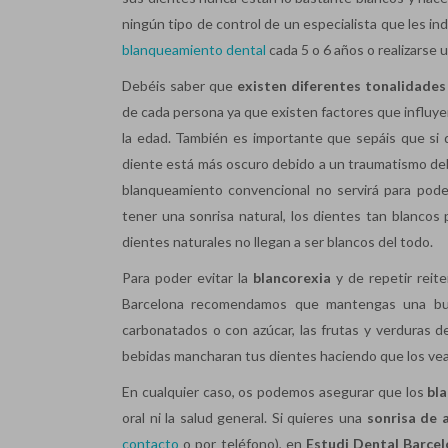
ningún tipo de control de un especialista que les in
blanqueamiento dental
cada 5 o 6 años o realizarse 
Debéis saber que
existen diferentes tonalidades
de cada persona ya que existen factores que influyen 
la edad. También es importante que sepáis que si 
diente está más oscuro debido a un traumatismo deb
blanqueamiento convencional no servirá para pode
tener una sonrisa natural, los dientes tan blanco
dientes naturales no llegan a ser blancos del todo.
Para poder evitar la
blancorexia
y de repetir rei
Barcelona recomendamos que mantengas una buena 
carbonatados o con azúcar, las frutas y verduras 
bebidas mancharan tus dientes haciendo que los vea
En cualquier caso, os podemos asegurar que los
bl
oral ni la salud general. Si quieres una
sonrisa de 
contacto
o por teléfono), en
Estudi Dental Barce