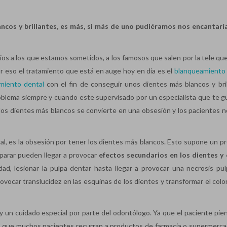
cos y brillantes, es más, si más de uno pudiéramos nos encantarí
ios a los que estamos sometidos, a los famosos que salen por la tele qu
r eso el tratamiento que está en auge hoy en día es el
blanqueamiento 
miento dental
con el fin de conseguir unos dientes más blancos y bril
blema siempre y cuando este supervisado por un especialista que te gu
los dientes más blancos se convierte en una obsesión y los pacientes n
l, es la obsesión por tener los dientes más blancos. Esto supone un p
 parar pueden llegar a provocar
efectos secundarios en los dientes y 
ad, lesionar la pulpa dentar hasta llegar a provocar una necrosis pul
ovocar translucidez en las esquinas de los dientes y transformar el colo
y un cuidado especial por parte del odontólogo. Ya que el paciente pie
e que muchos pacientes recurran a productos de farmacia o supermerca