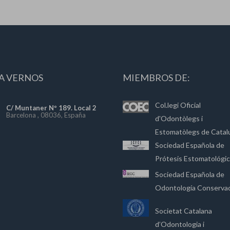
A VERNOS
MIEMBROS DE:
Col.legi Oficial
C/ Muntaner Nº 189. Local 2
Barcelona , 08036, España
d'Odontòlegs i
Estomatòlegs de Catal
Sociedad Española de
Prótesis Estomatológi
Sociedad Española de
Odontología Conserva
Societat Catalana
d’Odontologia i