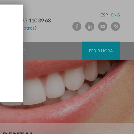
ESP -
ENG
10 91 89
/
93 410 39 68
lamamos nosotros?
CONTACTO
PEDIR HORA