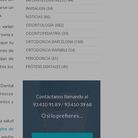
IMPLANTES DENTALES
(144)
zarse un
INVISALIGN
(34)
a.
NOTICIAS
(86)
ODONTOLOGÍA
(682)
s varían
ODONTOPEDIATRÍA
(39)
ersona y
ORTODONCIA BARCELONA
(166)
 que tu
ORTODONCIA INVISIBLE
(54)
ento de
jan de
PERIODONCIA
(81)
tes los
PRÓTESIS DENTALES
(45)
 Dental
frescos
Contáctanos llamando al
entos y
93 410 91 89
/
93 410 39 68
O si lo prefieres…
la salud
gina de
 aquíte