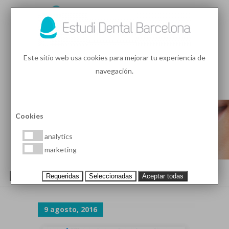
93 410 91 89
/
93 410 39 68
Este sitio web usa cookies para mejorar tu experiencia de
navegación.
MENU
PEDIR HORA
Cookies
analytics
marketing
LANDING-SLIDE-GRAPHIC-3
Requeridas
Seleccionadas
Aceptar todas
9 agosto, 2016