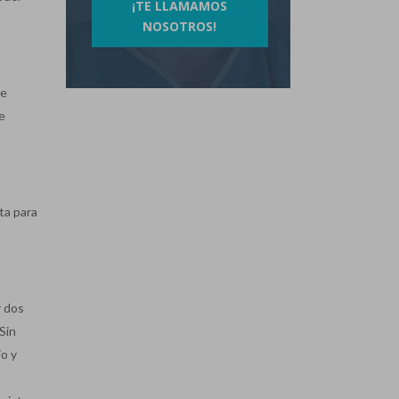
¡TE LLAMAMOS
NOSOTROS!
de
e
ta para
r dos
 Sin
io y