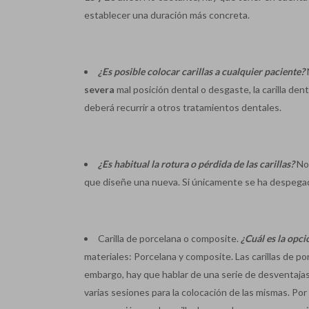
establecer una duración más concreta.
¿Es posible colocar carillas a cualquier paciente?
severa
mal posición dental o desgaste, la carilla den
deberá recurrir a otros tratamientos dentales.
¿Es habitual la rotura o pérdida
de las carillas?
No,
que diseñe una nueva. Si únicamente se ha despegado,
Carilla de porcelana o composite.
¿Cuál es la op
materiales: Porcelana y composite. Las carillas de p
embargo, hay que hablar de una serie de desventajas 
varias sesiones para la colocación de las mismas. Po