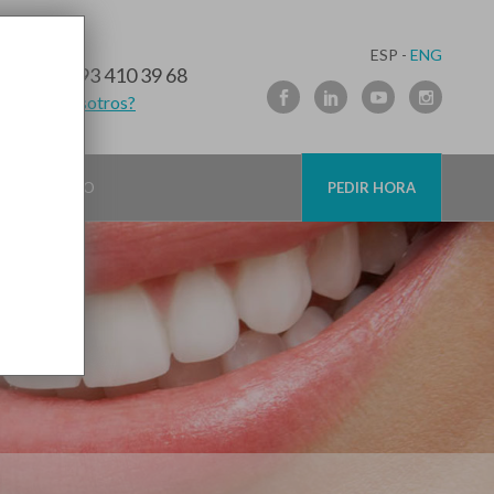
ESP -
ENG
10 91 89
/
93 410 39 68
lamamos nosotros?
CONTACTO
PEDIR HORA