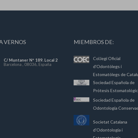
A VERNOS
MIEMBROS DE:
Col.legi Oficial
C/ Muntaner Nº 189. Local 2
Barcelona , 08036, España
d'Odontòlegs i
Estomatòlegs de Catal
Sociedad Española de
Prótesis Estomatológi
Sociedad Española de
Odontología Conserva
Societat Catalana
d’Odontologia i
Estomatologia