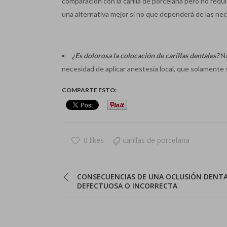
comparación con la carilla de porcelana pero no requi
una alternativa mejor si no que dependerá de las nec
¿Es dolorosa la colocación de carillas dentales?
No
necesidad de aplicar anestesia local, que solamente s
COMPARTE ESTO:
0 likes
carillas de porcelana
CONSECUENCIAS DE UNA OCLUSIÓN DENT
DEFECTUOSA O INCORRECTA