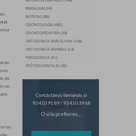
IMPLANTES DENTALES
(144)
INVISALIGN
(34)
es;
NOTICIAS
(86)
ntal
.
ODONTOLOGÍA
(682)
nrisa
ODONTOPEDIATRÍA
(39)
ORTODONCIA BARCELONA
(166)
ORTODONCIA INVISIBLE
(54)
PERIODONCIA
(81)
al de
PRÓTESIS DENTALES
(45)
terna
ndo de
zón en
sario
Contáctanos llamando al
93 410 91 89
/
93 410 39 68
O si lo prefieres…
tre los
oder