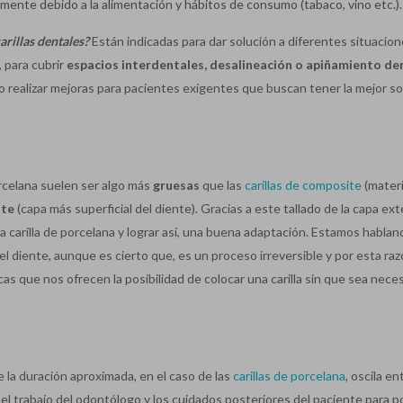
nte debido a la alimentación y hábitos de consumo (tabaco, vino etc.).
rillas dentales?
Están indicadas para dar solución a diferentes situacion
, para cubrir
espacios interdentales
, desalineación o apiñamiento de
o realizar mejoras para pacientes exigentes que buscan tener la mejor so
orcelana suelen ser algo más
gruesas
que las
carillas de composite
(materi
lte
(capa más superficial del diente). Gracias a este tallado de la capa ex
a carilla de porcelana y lograr así, una buena adaptación. Estamos habla
el diente, aunque es cierto que, es un proceso irreversible y por esta ra
s que nos ofrecen la posibilidad de colocar una carilla sin que sea nece
 la duración aproximada, en el caso de las
carillas de porcelana
, oscila en
el trabajo del odontólogo y los cuidados posteriores del paciente para p