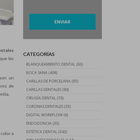
Por favor, deja este campo vacío.
entales
CATEGORÍAS
que las
BLANQUEAMIENTO DENTAL
(63)
BOCA SANA
(408)
 son un
CARILLAS DE PORCELANA
(65)
ivos de
CARILLAS DENTALES
(90)
nita.
CIRUGÍA DENTAL
(76)
CORONAS DENTALES
(35)
DIGITAL WORKFLOW
(6)
ENDODONCIA
(35)
ESTÉTICA DENTAL
(342)
color a