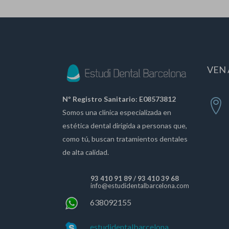
VEN 
Nº Registro Sanitario: E08573812
Somos una clínica especializada en
estética dental dirigida a personas que,
como tú, buscan tratamientos dentales
de alta calidad.
93 410 91 89
/
93 410 39 68
info@estudidentalbarcelona.com
638092155
estudidentalbarcelona