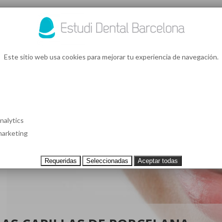
93 4
¿Te l
Este sitio web usa cookies para mejorar tu experiencia de navegación.
S EN BARCELONA
CASOS CLÍNICOS
TESTIMONIOS
PRECIOS
nalytics
arketing
Requeridas
Seleccionadas
Aceptar todas