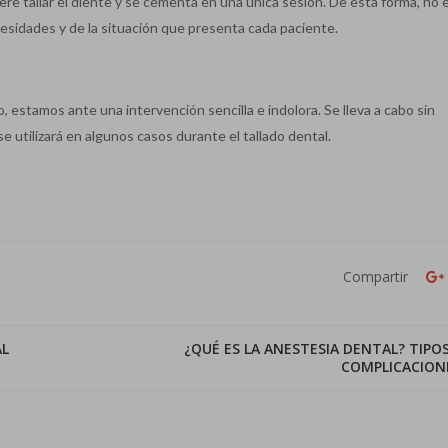
ere tallar el diente y se cementa en una única sesión. De esta forma, no 
esidades y de la situación que presenta cada paciente.
, estamos ante una intervención sencilla e indolora. Se lleva a cabo sin
e utilizará en algunos casos durante el tallado dental.
Compartir
AL
¿QUÉ ES LA ANESTESIA DENTAL? TIPOS
COMPLICACION