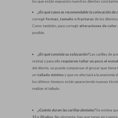
los que están expuesto nuestros dientes constanteme
¿En qué casos es recomendable la colocación de ca
corregir
formas,
tamaño
o
fracturas
de los dientes
Como también, para corregir
alteraciones de color
posible.
¿En qué consiste su colocación?
Las carillas de p
resina) y para ello
requieren tallar un poco el esma
del diente, se puede compensar el grosor que tiene l
un
tallado mínimo
y que no afectará a la anatomía d
los últimos tiempos están apareciendo nuevas técnica
realizar el tallado.
¿Cuánto duran las carillas dentales?
Se estima que
15 y 20 años
. No obstante, hay que tener en cuenta 