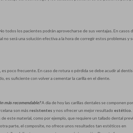
No todos los pacientes podrán aprovecharse de sus ventajas. En casos 
tal no será una solución efectiva a la hora de corregir estos problemas y s
 es poco frecuente. En caso de rotura o pérdida se debe acudir al dentis
 es suficiente con volver a cementar la carilla en el diente.
ción más recomendable?
A día de hoy las carillas dentales se componen po
orcelana son más
resistentes
y nos ofrecer un mejor resultado
estético
.
de este material, como por ejemplo, que requiere un tallado dental prev
r otra parte, el composite, no ofrece unos resultados tan estéticos en