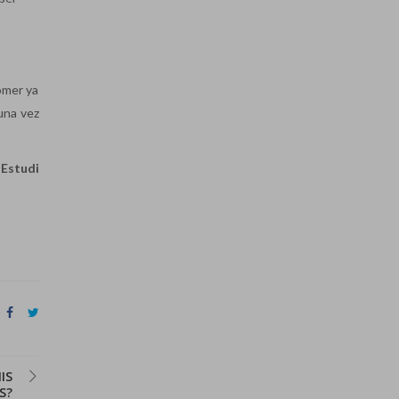
omer ya
una vez
e
Estudi
IS
S?