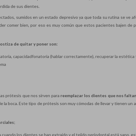
rdida de sus dientes.
ctados, sumidos en un estado depresivo ya que toda su rutina se ve af
 poder comer bien, por eso es muy común que estos pacientes bajen de 
ostiza de quitar y poner son:
toria, capacidadfonatoria (hablar correctamente), recuperar la estética f
lema
as prótesis que nos sirven para
reemplazar los dientes que nos falta
 de la boca. Este tipo de prótesis son muy cómodas de llevar y tienen un
rciales
;
 cuando los dientes se han extraído y el tejido periodontal está sano, es