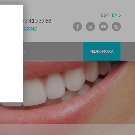
ESP -
ENG
10 91 89
/
93 410 39 68
lamamos nosotros?
CONTACTO
PEDIR HORA