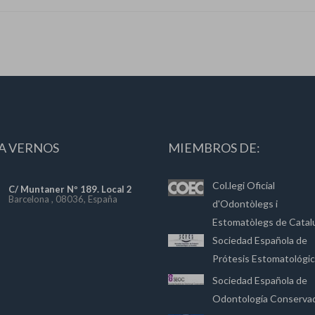
A VERNOS
MIEMBROS DE:
Col.legi Oficial
C/ Muntaner Nº 189. Local 2
Barcelona , 08036, España
d'Odontòlegs i
Estomatòlegs de Catal
Sociedad Española de
Prótesis Estomatológi
Sociedad Española de
Odontología Conserva