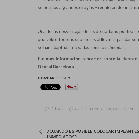
sometidos a grandes cirugías y requieran de un trat
Una de las desventajas de las dentaduras postizas e
que sobre todo las superiores al llevar el paladar 
se han adaptado a llevarlas son muy cómodas.
Par
mas información o precios sobre la dentad
Dental Barcelona
COMPARTE ESTO:
0 likes
estética dental
implantes denta
,
¿CUANDO ES POSIBLE COLOCAR IMPLANTE
INMEDIATOS?