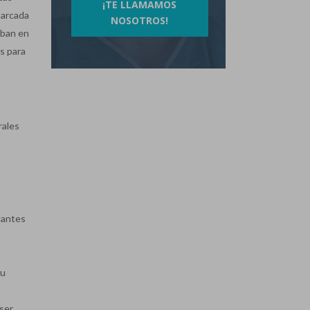
¡TE LLAMAMOS
a arcada
NOSOTROS!
aban en
es para
rales
lantes
su
ser