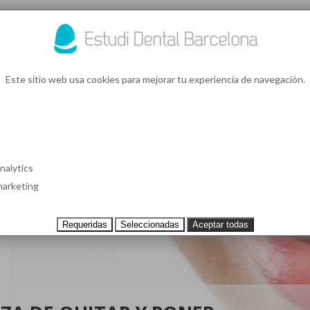
93 4
¿Te l
Este sitio web usa cookies para mejorar tu experiencia de navegación.
S EN BARCELONA
CASOS CLÍNICOS
TESTIMONIOS
PRECIOS
nalytics
arketing
Requeridas
Seleccionadas
Aceptar todas