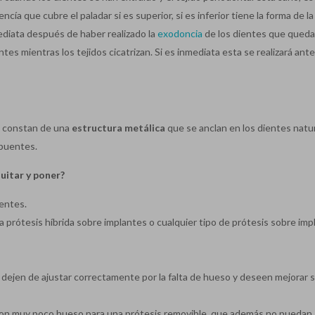
encía que cubre el paladar si es superior, si es inferior tiene la forma de l
ediata después de haber realizado la
exodoncia
de los dientes que qued
tes mientras los tejidos cicatrizan. Si es inmediata esta se realizará ant
e constan de una
estructura metálica
que se anclan en los dientes natu
 puentes.
uitar y poner?
ientes.
 prótesis híbrida sobre implantes o cualquier tipo de prótesis sobre imp
dejen de ajustar correctamente por la falta de hueso y deseen mejorar 
con muy poco hueso para una prótesis removible, que además no puedan 