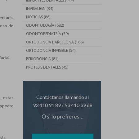
IMPLANTES DENTALES
(144)
INVISALIGN
(34)
NOTICIAS
(86)
ectada,
ODONTOLOGÍA
(682)
peso de
ODONTOPEDIATRÍA
(39)
ORTODONCIA BARCELONA
(166)
ORTODONCIA INVISIBLE
(54)
acial.
PERIODONCIA
(81)
PRÓTESIS DENTALES
(45)
Contáctanos llamando al
n
, estas
93 410 91 89
/
93 410 39 68
 aspecto
O si lo prefieres…
tás