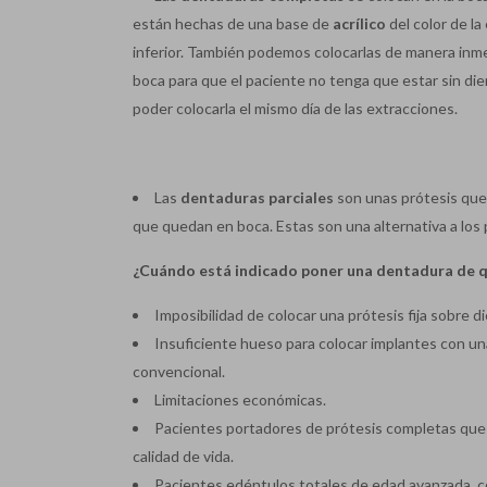
están hechas de una base de
acrílico
del color de la 
inferior. También podemos colocarlas de manera inm
boca para que el paciente no tenga que estar sin dien
poder colocarla el mismo día de las extracciones.
Las
dentaduras parciales
son unas prótesis qu
que quedan en boca. Estas son una alternativa a los
¿Cuándo está indicado poner una dentadura de q
Imposibilidad de colocar una prótesis fija sobre d
Insuficiente hueso para colocar implantes con una
convencional.
Limitaciones económicas.
Pacientes portadores de prótesis completas que 
calidad de vida.
Pacientes edéntulos totales de edad avanzada, 