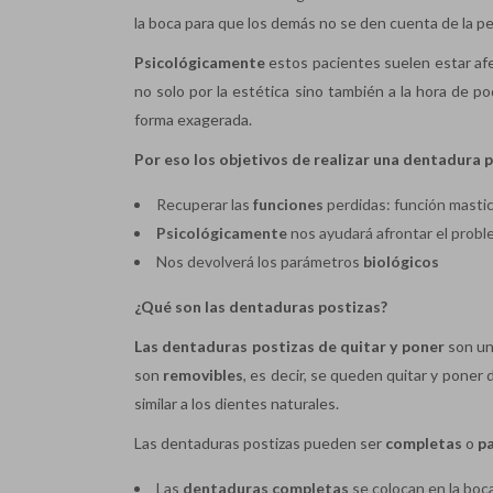
la boca para que los demás no se den cuenta de la pe
Psicológicamente
estos pacientes suelen estar afe
no solo por la estética sino también a la hora de
forma exagerada.
Por eso los objetivos de realizar una dentadura p
Recuperar las
funciones
perdidas: función mastica
Psicológicamente
nos ayudará afrontar el prob
Nos devolverá los parámetros
biológicos
¿Qué son las dentaduras postizas?
Las dentaduras postizas de quitar y poner
son un
son
removibles
, es decir, se queden quitar y poner
similar a los dientes naturales.
Las dentaduras postizas pueden ser
completas
o
pa
Las
dentaduras completas
se colocan en la boca