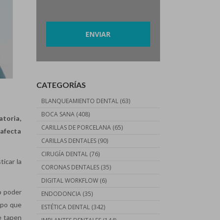
Por favor, deja este campo vacío.
CATEGORÍAS
BLANQUEAMIENTO DENTAL
(63)
BOCA SANA
(408)
atoria,
CARILLAS DE PORCELANA
(65)
afecta
CARILLAS DENTALES
(90)
CIRUGÍA DENTAL
(76)
icar la
CORONAS DENTALES
(35)
DIGITAL WORKFLOW
(6)
o poder
ENDODONCIA
(35)
mpo que
ESTÉTICA DENTAL
(342)
se tapen