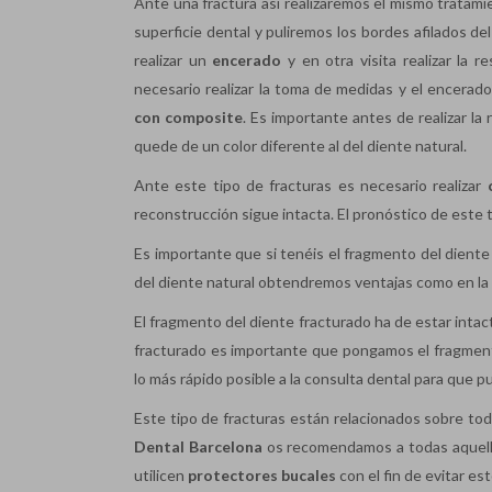
Ante una fractura así realizaremos el mismo tratami
superficie dental y puliremos los bordes afilados d
realizar un
encerado
y en otra visita realizar la 
necesario realizar la toma de medidas y el encerado
con composite
. Es importante antes de realizar la
quede de un color diferente al del diente natural.
Ante este tipo de fracturas es necesario realizar
reconstrucción sigue intacta. El pronóstico de este 
Es importante que si tenéis el fragmento del diente 
del diente natural obtendremos ventajas como en la f
El fragmento del diente fracturado ha de estar intac
fracturado es importante que pongamos el fragmento 
lo más rápido posible a la consulta dental para que pu
Este tipo de fracturas están relacionados sobre to
Dental Barcelona
os recomendamos a todas aquella
utilicen
protectores bucales
con el fin de evitar es