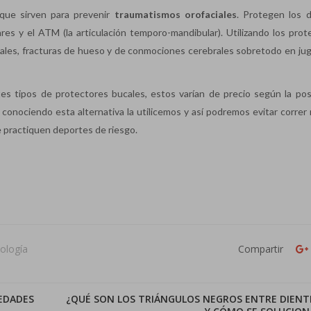
que sirven para prevenir
traumatismos orofaciales
. Protegen los d
ares y el ATM (la articulación temporo-mandibular). Utilizando los prot
tales, fracturas de hueso y de conmociones cerebrales sobretodo en ju
s tipos de protectores bucales, estos varían de precio según la posi
onociendo esta alternativa la utilicemos y así podremos evitar correr 
 practiquen deportes de riesgo.
ología
Compartir
EDADES
¿QUÉ SON LOS TRIÁNGULOS NEGROS ENTRE DIENT