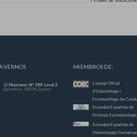
Y CÓMO SE SOLUCION
A VERNOS
MIEMBROS DE:
Col.legi Oficial
C/ Muntaner Nº 189. Local 2
Barcelona , 08036, España
d'Odontòlegs i
Estomatòlegs de Catal
Sociedad Española de
Prótesis Estomatológi
Sociedad Española de
Odontología Conserva