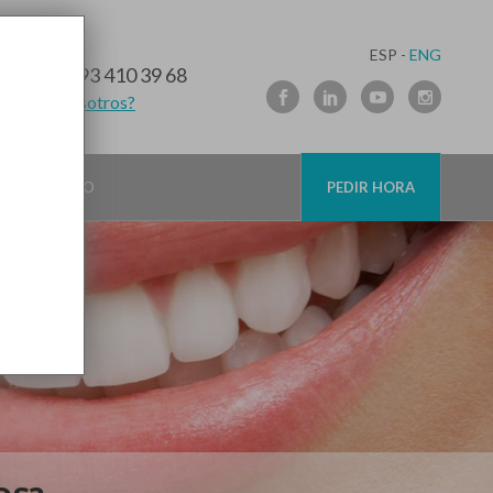
ESP -
ENG
10 91 89
/
93 410 39 68
lamamos nosotros?
CONTACTO
PEDIR HORA