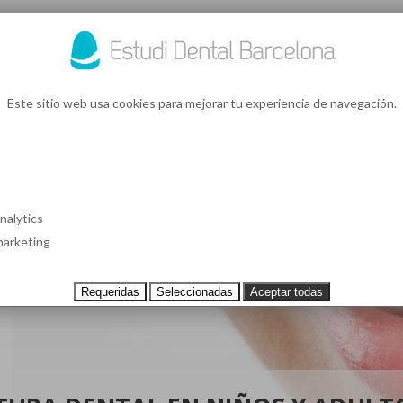
93 4
¿Te l
Este sitio web usa cookies para mejorar tu experiencia de navegación.
S EN BARCELONA
CASOS CLÍNICOS
TESTIMONIOS
PRECIOS
nalytics
arketing
Requeridas
Seleccionadas
Aceptar todas