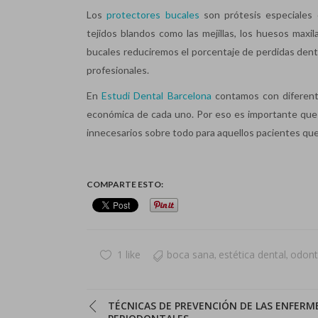
Los
protectores bucales
son prótesis especiales 
tejidos blandos como las mejillas, los huesos maxil
bucales reduciremos el porcentaje de perdidas den
profesionales.
En
Estudi Dental Barcelona
contamos con diferente
económica de cada uno. Por eso es importante que c
innecesarios sobre todo para aquellos pacientes que
COMPARTE ESTO:
1 like
boca sana
estética dental
odont
,
,
TÉCNICAS DE PREVENCIÓN DE LAS ENFERM