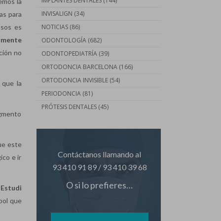
IMPLANTES DENTALES
(144)
emos la
INVISALIGN
(34)
as para
NOTICIAS
(86)
asos es
amente
ODONTOLOGÍA
(682)
ción no
ODONTOPEDIATRÍA
(39)
ORTODONCIA BARCELONA
(166)
ORTODONCIA INVISIBLE
(54)
 que la
PERIODONCIA
(81)
PRÓTESIS DENTALES
(45)
ragmento
que este
Contáctanos llamando al
co e ir
93 410 91 89
/
93 410 39 68
O si lo prefieres…
e
Estudi
bol que