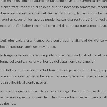
ento en niños como en adulto, en una primera visita de urgencia, limpiar
el diente fracturado y en el caso de que sea necesario tomaremos medid
restauración (reconstrucción del diente fracturado). No en todos los c
, existen casos en los que se puede realizar una
restauración direct
 reconstrucción haber tomado el color del diente para que la reconstruc
controles
cada cierto tiempo para comprobar la vitalidad del diente y
tipo de fracturas suele ser muy bueno.
lo traigáis a la consulta ya que podemos reposicionarlo, al colocar el f
orma del diente, el color y el tiempo del tratamiento será menor.
to e hidratado, el diente se rehidrtará en boca, pero durante el tiempo 
en un recipiente con leche, saliva del propio paciente o suero fisiológi
edan adherirlo al diente natural.
do con niños que practican
deportes de riesgo
. Por este motivo desd
s personas que practiquen deportes como el baloncesto, boxeo o fut
tos riesgos.