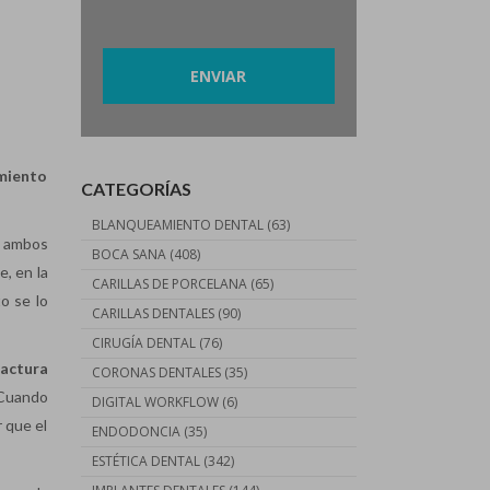
Por favor, deja este campo vacío.
amiento
CATEGORÍAS
BLANQUEAMIENTO DENTAL
(63)
n ambos
BOCA SANA
(408)
e, en la
CARILLAS DE PORCELANA
(65)
o se lo
CARILLAS DENTALES
(90)
CIRUGÍA DENTAL
(76)
ractura
CORONAS DENTALES
(35)
 Cuando
DIGITAL WORKFLOW
(6)
r que el
ENDODONCIA
(35)
ESTÉTICA DENTAL
(342)