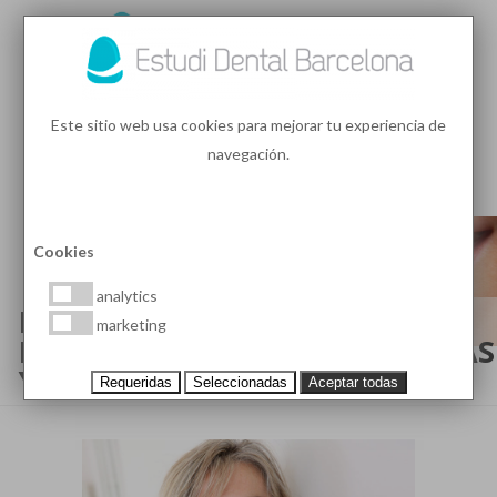
93 410 91 89
/
93 410 39 68
Este sitio web usa cookies para mejorar tu experiencia de
navegación.
MENU
PEDIR HORA
Cookies
analytics
RELACIÓN DE LA ESTÉTICA
marketing
DENTAL Y LA EDAD: PROBLEMAS
Y SOLUCIONES
Requeridas
Seleccionadas
Aceptar todas