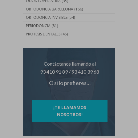
ODONTOPEDIATRÍA
(39)
ORTODONCIA BARCELONA
(166)
ORTODONCIA INVISIBLE
(54)
PERIODONCIA
(81)
PRÓTESIS DENTALES
(45)
Contáctanos llamando al
93 410 91 89
/
93 410 39 68
O si lo prefieres…
¡TE LLAMAMOS
NOSOTROS!