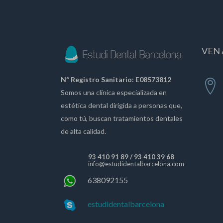
VEN 
Nº Registro Sanitario: E08573812
Somos una clínica especializada en
estética dental dirigida a personas que,
como tú, buscan tratamientos dentales
de alta calidad.
93 410 91 89
/
93 410 39 68
info@estudidentalbarcelona.com
638092155
estudidentalbarcelona