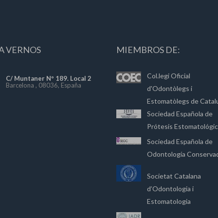
A VERNOS
MIEMBROS DE:
Col.legi Oficial
C/ Muntaner Nº 189. Local 2
Barcelona , 08036, España
d'Odontòlegs i
Estomatòlegs de Catal
Sociedad Española de
Prótesis Estomatológi
Sociedad Española de
Odontología Conserva
Societat Catalana
d’Odontologia i
Estomatologia