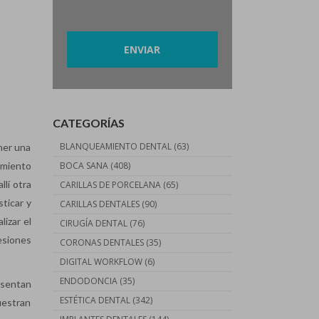
Por favor, deja este campo vacío.
CATEGORÍAS
BLANQUEAMIENTO DENTAL
(63)
ner una
namiento
BOCA SANA
(408)
lí otra
CARILLAS DE PORCELANA
(65)
ticar y
CARILLAS DENTALES
(90)
izar el
CIRUGÍA DENTAL
(76)
esiones
CORONAS DENTALES
(35)
DIGITAL WORKFLOW
(6)
ENDODONCIA
(35)
esentan
ESTÉTICA DENTAL
(342)
uestran