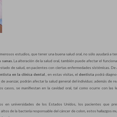
umerosos estudios, que tener una buena salud oral, no sólo ayudará a te
s sanas
. La alteración de la salud oral, también puede afectar el funcio
estado de salud, en pacientes con ciertas enfermedades sistémicas. De al
ntista en la clínica dental
, en estas visitas, el
dentista
podrá diagnos
e avanzar, podrán afectar la salud general del individuo; además de real
 casos, se manifiestan en la cavidad oral, tal como ocurre con las l
os en universidades de los Estados Unidos, los pacientes que pr
altos de la bacteria responsable del cáncer de colon, estos hallazgos m