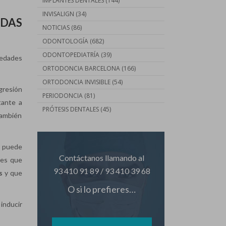
IMPLANTES DENTALES
(144)
INVISALIGN
(34)
ADAS
NOTICIAS
(86)
ODONTOLOGÍA
(682)
ODONTOPEDIATRÍA
(39)
medades
ORTODONCIA BARCELONA
(166)
ORTODONCIA INVISIBLE
(54)
ogresión
PERIODONCIA
(81)
tante a
PRÓTESIS DENTALES
(45)
también
, puede
Contáctanos llamando al
tes que
93 410 91 89
/
93 410 39 68
s
y que
O si lo prefieres…
inducir