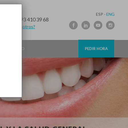
ESP -
ENG
10 91 89
/
93 410 39 68
lamamos nosotros?
CONTACTO
PEDIR HORA