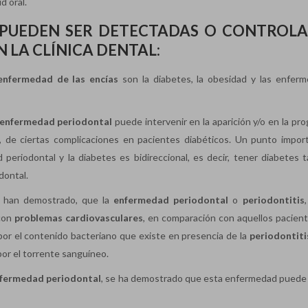
d oral.
PUEDEN SER DETECTADAS O CONTROL
N LA CLÍNICA DENTAL:
enfermedad de las encías
son la diabetes, la obesidad y las enfer
enfermedad periodontal
puede intervenir en la aparición y/o en la pr
, de ciertas complicaciones en pacientes diabéticos. Un punto impor
 periodontal y la diabetes es bidireccional, es decir, tener diabetes 
dontal.
a han demostrado, que la
enfermedad periodontal
o
periodontitis
 con
problemas cardiovasculares
, en comparación con aquellos pacien
por el contenido bacteriano que existe en presencia de la
periodontiti
por el torrente sanguíneo.
fermedad periodontal
, se ha demostrado que esta enfermedad puede 