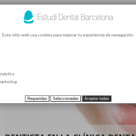
93 4
¿Te l
Este sitio web usa cookies para mejorar tu experiencia de navegación.
S EN BARCELONA
CASOS CLÍNICOS
TESTIMONIOS
PRECIOS
nalytics
arketing
Requeridas
Seleccionadas
Aceptar todas