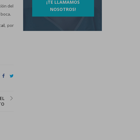
¡TE LLAMAMOS
ión del
NOSOTROS!
 boca.
tal
, por
EL
TO