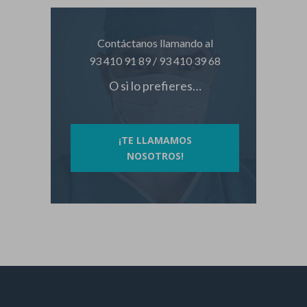
Contáctanos llamando al
93 410 91 89
/
93 410 39 68
O si lo prefieres…
¡TE LLAMAMOS
NOSOTROS!