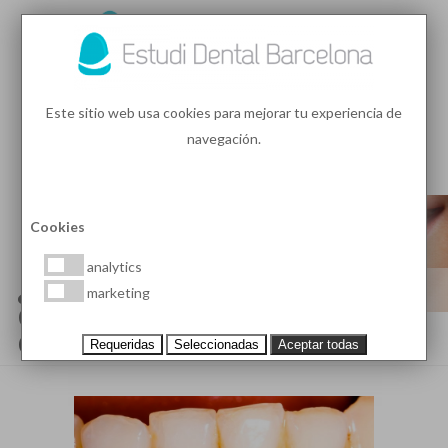
93 410 91 89
/
93 410 39 68
Este sitio web usa cookies para mejorar tu experiencia de
navegación.
MENU
PEDIR HORA
Cookies
analytics
¿QUÉ ES EL SARRO DENTAL Y
marketing
CUÁLES SON SUS
CONSECUENCIAS?
Requeridas
Seleccionadas
Aceptar todas