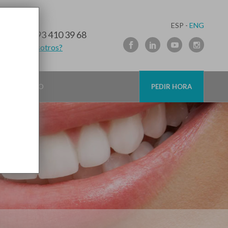
ESP -
ENG
10 91 89
/
93 410 39 68
lamamos nosotros?
CONTACTO
PEDIR HORA