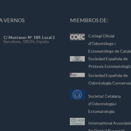
A VERNOS
MIEMBROS DE:
Col.legi Oficial
C/ Muntaner Nº 189. Local 2
Barcelona , 08036, España
d'Odontòlegs i
Estomatòlegs de Catal
Sociedad Española de
Prótesis Estomatológi
Sociedad Española de
Odontología Conserva
Societat Catalana
d’Odontologia i
Estomatologia
International Associat
for Dental Research