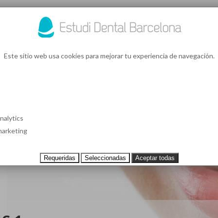
93 4
¿Te l
Este sitio web usa cookies para mejorar tu experiencia de navegación.
S EN BARCELONA
CASOS CLÍNICOS
TESTIMONIOS
PRECIOS
nalytics
arketing
Requeridas
Seleccionadas
Aceptar todas