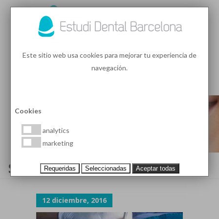
93 410 91 89
/
93 410 39 68
Este sitio web usa cookies para mejorar tu experiencia de
navegación.
MENU
PEDIR HORA
Cookies
analytics
marketing
SOBREMORDIDA
Requeridas
Seleccionadas
Aceptar todas
12 diciembre, 2016