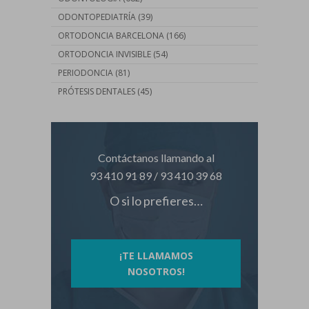
ODONTOPEDIATRÍA
(39)
ORTODONCIA BARCELONA
(166)
ORTODONCIA INVISIBLE
(54)
PERIODONCIA
(81)
PRÓTESIS DENTALES
(45)
Contáctanos llamando al
93 410 91 89
/
93 410 39 68
O si lo prefieres…
¡TE LLAMAMOS
NOSOTROS!