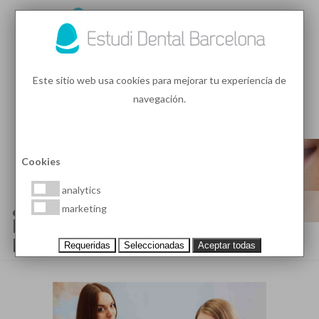
93 410 91 89
/
93 410 39 68
Este sitio web usa cookies para mejorar tu experiencia de
navegación.
MENU
PEDIR HORA
Cookies
analytics
¿CÓMO SE REALIZA UNA
marketing
ENDODONCIA Y POR QUÉ DEBE
REALIZARSE?
Requeridas
Seleccionadas
Aceptar todas