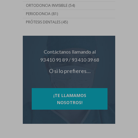
ORTODONCIA INVISIBLE
(54)
PERIODONCIA
(81)
PRÓTESIS DENTALES
(45)
Contáctanos llamando al
93 410 91 89
/
93 410 39 68
O si lo prefieres…
¡TE LLAMAMOS
NOSOTROS!