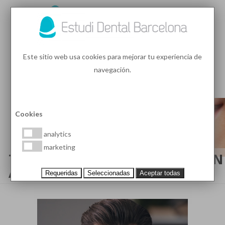
93 410 91 89
/
93 410 39 68
Este sitio web usa cookies para mejorar tu experiencia de
navegación.
MENU
PEDIR HORA
Cookies
analytics
marketing
TRATAMIENTO DEL DIENTE CON
ABSCESO
Requeridas
Seleccionadas
Aceptar todas