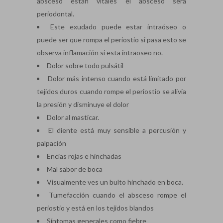
absceso están vitales el absceso será
periodontal.
Este exudado puede estar intraóseo o
puede ser que rompa el periostio si pasa esto se
observa inflamación si esta intraoseo no.
Dolor sobre todo pulsátil
Dolor más intenso cuando está limitado por
tejidos duros cuando rompe el periostio se alivia
la presión y disminuye el dolor
Dolor al masticar.
El diente está muy sensible a percusión y
palpación
Encías rojas e hinchadas
Mal sabor de boca
Visualmente ves un bulto hinchado en boca.
Tumefacción cuando el absceso rompe el
periostio y está en los tejidos blandos
Síntomas generales como fiebre